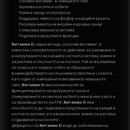
Основен витамин в човешкото тяло
Укрепва костите и зъбите
Помага срещу остеопороза
Поддържа нивото на фосфор и калций в кръвта
Регулира нивата на инсулин и кръвна захар
Стимулира имунната система
Подпомага мускулните функции
Витамин D
, наричан още „слънчев витамин“, е
известен с положителното си действие за усвояването
и натрупването на калций в костната система, важен е
за растежа и плътността на костите. Той се възприема
по-скоро като хормон, който се образува от
взаимодействието на слънчевата светлина с кожата.
Като един от най-важните витамини в човешкото
тяло,
Витамин D
има основна роля за
функционирането на мускулната тъкан и
стимулирането на синтеза на белтъчини в нея, както и
за производството на АТФ.
Витамин D
има
способността да подпомага натрупването на калций в
костната система и е изключително важен за растежа
и здравината на костите.
Дефицитът на
Витамин D
води до заболявания на