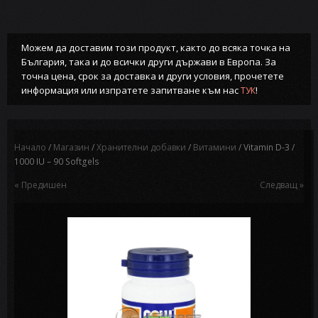
Можем да доставим този продукт, както до всяка точка на
България, така и до всички други държави в Европа. За
точна цена, срок за доставка и други условия, прочетете
информация или изпратете запитване към нас
!
ТУК
Начало
/
Магазин
/
Хранителни добавки
/
Витамини
/ Vitamin D-3 /
1000 IU – 90 Softgels
« Предишен
Следващ »