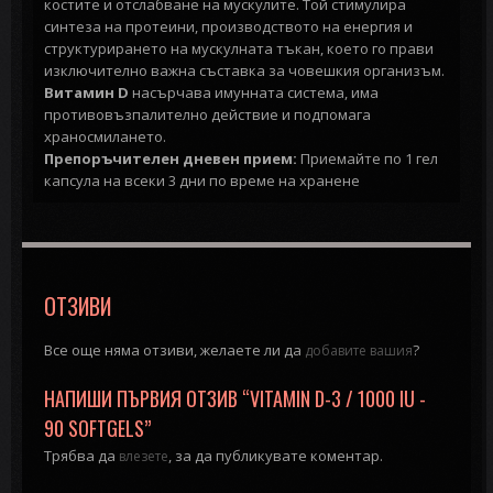
костите и отслабване на мускулите. Той стимулира
синтеза на протеини, производството на енергия и
структурирането на мускулната тъкан, което го прави
изключително важна съставка за човешкия организъм.
Витамин D
насърчава имунната система, има
противовъзпалително действие и подпомага
храносмилането.
Препоръчителен дневен прием:
Приемайте по 1 гел
капсула на всеки 3 дни по време на хранене
ОТЗИВИ
Все още няма отзиви, желаете ли да
?
добавите вашия
НАПИШИ ПЪРВИЯ ОТЗИВ “VITAMIN D-3 / 1000 IU -
90 SOFTGELS”
Трябва да
, за да публикувате коментар.
влезете