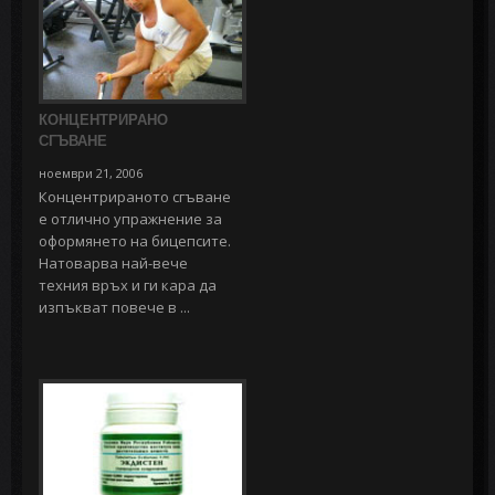
КОНЦЕНТРИРАНО
СГЪВАНЕ
ноември 21, 2006
Концентрираното сгъване
е отлично упражнение за
оформянето на бицепсите.
Натоварва най-вече
техния връх и ги кара да
изпъкват повече в ...