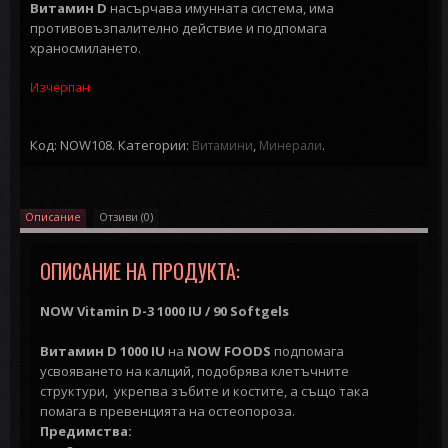
Витамин D
насърчава имунната система, има
противовъзпалително действие и подпомага
храносмилането.
Изчерпан
Код: NOW108.
Категории:
,
.
Витамини
Минерали
Описание
Отзиви (0)
ОПИСАНИЕ НА ПРОДУКТА:
NOW Vitamin D-3 1000 IU / 90 Softgels
Витамин D 1000 IU
на
NOW FOODS
подпомага
усвояването на калций, подобрява клетъчните
структури, укрепва зъбите и костите, а също така
помага в превенцията на остеопороза.
Предимства: