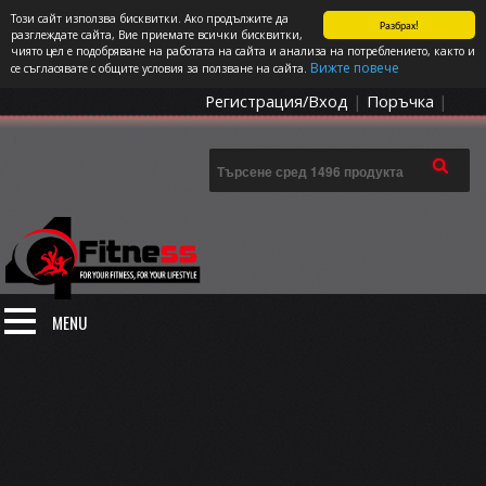
Този сайт използва бисквитки. Ако продължите да
Разбрах!
СПОРТЪТ И ДОБАВКИТЕ КАТО НАЧИН НА ЖИВОТ
разглеждате сайта, Вие приемате всички бисквитки,
чиято цел е подобряване на работата на сайта и анализа на потреблението, както и
0 артикула
Цена: 0.00
€
Вижте повече
се съгласявате с общите условия за ползване на сайта.
Регистрация/Вход
|
Поръчка
|
MENU