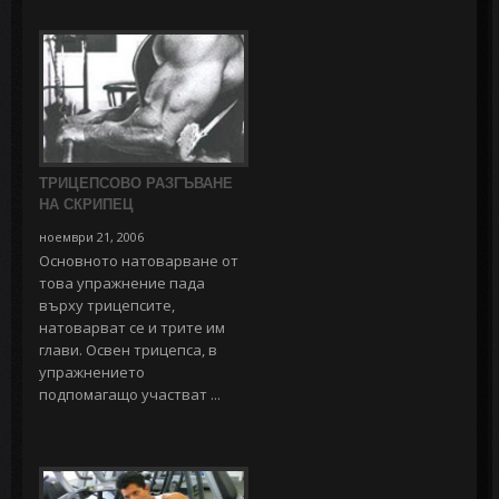
ТРИЦЕПСОВО РАЗГЪВАНЕ
НА СКРИПЕЦ
ноември 21, 2006
Основното натоварване от
това упражнение пада
върху трицепсите,
натоварват се и трите им
глави. Освен трицепса, в
упражнението
подпомагащо участват ...