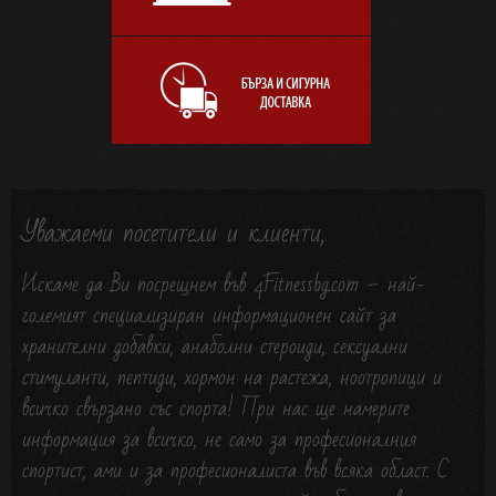
Уважаеми посетители и клиенти,
Искаме да Ви посрещнем във 4Fitnessbg.com – най-
големият специализиран информационен сайт за
хранителни добавки, анаболни стероиди, сексуални
стимуланти, пептиди, хормон на растежа, ноотропици и
всичко свързано със сп
орта! При нас ще намерите
информация за всичко, не само за професионалния
спортист, ами и за професионалиста във всяка област. С