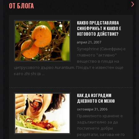
ОТ БЛОГА
КАКВО ПРЕДСТАВЛЯВА
СИНЕФРИНЪТ И КАКВО Е
НЕГОВОТО ДЕЙСТВИЕ?
април 21, 2007
Synephrine (Синефрин) е
главното "активно"
вещество в плода на
цитрусовото дърво Aurantium. Плодът е известен още
като zhi shi (в ...
КАК ДА ИЗГРАДИМ
ДНЕВНОТО СИ МЕНЮ
октомври 31, 2006
Правилното хранене е
задължително за да
постигнете добри
резултати, затова не го