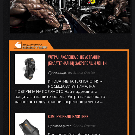
УЛТРА НАКОЛЕНКA С ДВУСТРАННИ
(БИЛАТЕРИАЛНИ) ЗАКРЕПВАЩИ ЛЕНТИ
Shock Doctor
Производител:
ИНОВАТИВНА ТЕХНОЛОГИЯ –
НОСЕЩА ВИ УЛТИМАЛНА
ПОДКРЕПА НА КОЛЯНОТО Най-надеждната
защита за вашите колена. Ултра наколенката
разполага с двустранни закрепващи ленти ...
КОМПРЕСИРАЩ НАКИТНИК
Shock Doctor
Производител:
Почувствайте облекчение