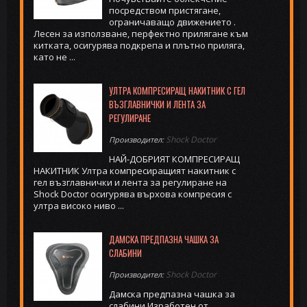
посредством пристягане,
ограничаващо движението .
Лесен за използване, перфектно прилягане към
китката, осигурява подкрепа и плътно приляга,
като не ...
УЛТРА КОМПРЕСИРАЩ НАКИТНИК С ГЕЛ
ВЪЗГЛАВНИЧКИ И ЛЕНТА ЗА
РЕГУЛИРАНЕ
Shock Doctor
Производител:
НАЙ-ДОБРИЯТ КОМПРЕСИРАЩ
НАКИТНИК Ултра компресиращият накитник с
гел възглавнички и лента за регулиране на
Shock Doctor осигурява върхова компресия с
ултра високо ниво ...
ДАМСКА ПРЕДПАЗНА ЧАШКА ЗА
СЛАБИНИ
Shock Doctor
Производител:
Дамска предпазна чашка за
слабини Изработен от