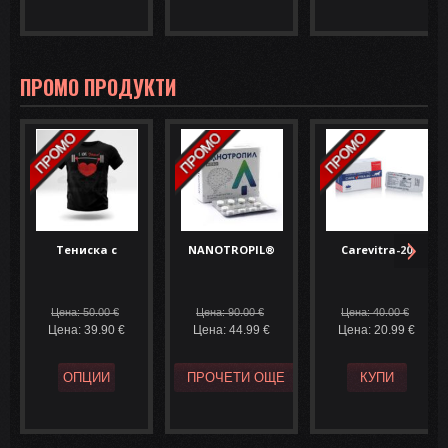
ПРОМО ПРОДУКТИ
Тениска с
NANOTROPIL®
Carevitra-20
бродерия
(Phenylpiracetam)
(Варденафил) – 10
– 10 табл. ...
табл. ...
Цена: 50.00
€
Цена: 90.00
€
Цена: 40.00
€
Цена: 39.90
€
Цена: 44.99
€
Цена: 20.99
€
ОПЦИИ
ПРОЧЕТИ ОЩЕ
КУПИ