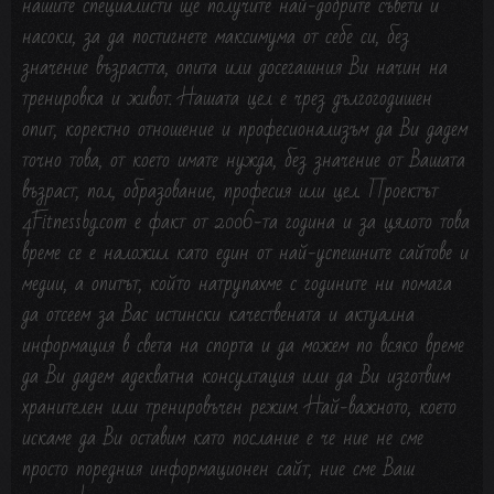
нашите специалисти ще получите най-добрите съвети и
насоки, за да постигнете максимума о
т себе си, без
значение възрастта, опита или досегашния Ви начин на
тренировка и живот. Нашата цел е чрез дългогодишен
опит, коректно отношение и професионализъм да Ви дадем
точно това, от което имате нужда, без значение от Вашата
възраст, пол, образование, професия или цел. Проектът
4Fitnessbg.com е факт от 2006-та година и за цялото това
време се е наложил като един от най-успешните сайтове и
медии, а опитът, който натрупахме с годините ни помага
да
отсеем
за Вас истински качествената и актуална
информация в света на спорта и да можем по всяко време
да Ви дадем адекватна консултация или да Ви изготвим
хранителен или тренировъчен режим. Най-важното, което
искаме да Ви оставим като послание е че ние не сме
просто поредния информационен сайт, ние сме Ваш