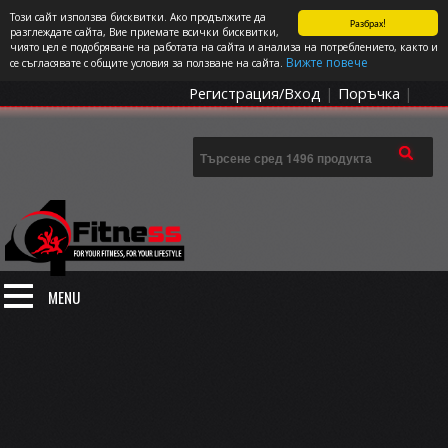
Този сайт използва бисквитки. Ако продължите да
Разбрах!
СПОРТЪТ И ДОБАВКИТЕ КАТО НАЧИН НА ЖИВОТ
разглеждате сайта, Вие приемате всички бисквитки,
чиято цел е подобряване на работата на сайта и анализа на потреблението, както и
0 артикула
Цена: 0.00
€
Вижте повече
се съгласявате с общите условия за ползване на сайта.
Регистрация/Вход
|
Поръчка
|
MENU