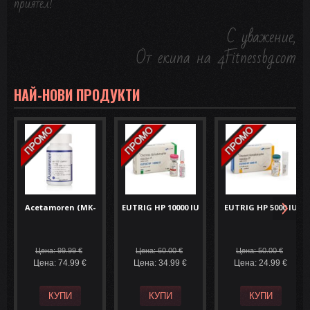
приятел!
С уважение,
От екипа на 4Fitnessbg.com
НАЙ-НОВИ ПРОДУКТИ
Acetamoren (MK-
EUTRIG HP 10000 IU
EUTRIG HP 5000 IU
777) – 60 капс. ...
Chorionic ...
Chorionic ...
Цена: 99.99
€
Цена: 60.00
€
Цена: 50.00
€
Цена: 74.99
€
Цена: 34.99
€
Цена: 24.99
€
КУПИ
КУПИ
КУПИ