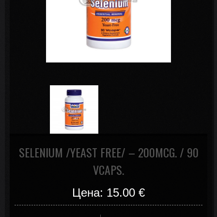
SELENIUM /YEAST FREE/ – 200MCG. / 90
VCAPS.
Цена: 15.00
€