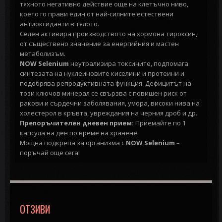
тяхното негативно действие още на клетъчно ниво,
което го прави един от най-силните естествени
антиоксиданти в тялото.
Селен активира производството на хормона тироксин,
от съществено значение за енергийния и мастен
метаболизъм.
NOW Selenium
неутрализира токсините, подпомага
синтезата на нуклеиновите киселини и протеини и
подобрява репродуктивната функция. Дефицитът на
този ключов минерал се свързва с повишен риск от
ракови и сърдечни заболявания, умора, високи нива на
холестерол в кръвта, увреждания на черния дроб и др.
Препоръчителен дневен прием:
Приемайте по 1
капсула на ден по време на хранене.
Мощна подкрепа за организма с
NOW Selenium
–
поръчай още сега!
ОТЗИВИ