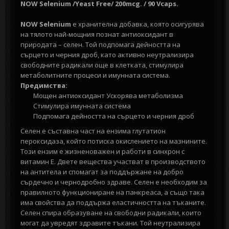
NOW Selenium /Yeast Free/ 200mcg. / 90 Vcaps.
NOW Selenium
е хранителна добавка, която осигурява
на тялото най-мощния познат антиоксидант в
природата – селен. Той подпомага дейността на
сърцето и черния дроб, като активно неутрализира
свободните радикали още в клетката, стимулира
метаболитните процеси и имунната система.
Предимства:
Мощен антиоксидант
Ускорява метаболизма
Стимулира имунната система
Подпомага дейността на сърцето и черния дроб
Селен е съставна част на ензима глутатион
пероксидаза, който потиска окислението на мазнините.
Този ензим е жизненоважен и работи в синхрон с
витамин Е. Двете вещества участват в производството
на антитела и спомагат за поддържане на добро
сърдечно и чернодробно здраве. Селен е необходим за
правилното функциониране на панкреаса, а също така
има свойства да поддържа еластичността на тъканите.
Селен спира образуване на свободни радикали, които
могат да увредят здравите тъкани. Той неутрализира