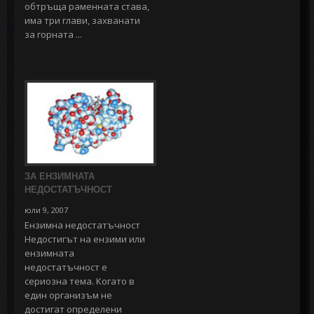
обтръща раменната става,
има три глави, захванати
за горната ...
ЗА ЕНЗИМНАТА
НЕДОСТАТЪЧНОСТ
юли 9, 2007
Ензимна недостатъчност
Недостигът на ензими или
ензимната
недостатъчност е
сериозна тема. Когато в
един организъм не
достигат определени