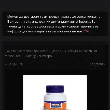
Можем да доставим този продукт, както до всяка точка на
България, така и до всички други държави в Европа. За
точна цена, срок за доставка и други условия, прочетете
информация или изпратете запитване към нас
!
ТУК
Начало
/
Магазин
/
Хранителни добавки
/
Витамини
/ Selenium
/Yeast Free/ – 200mcg. / 90 Vcaps.
« Предишен
Следващ »