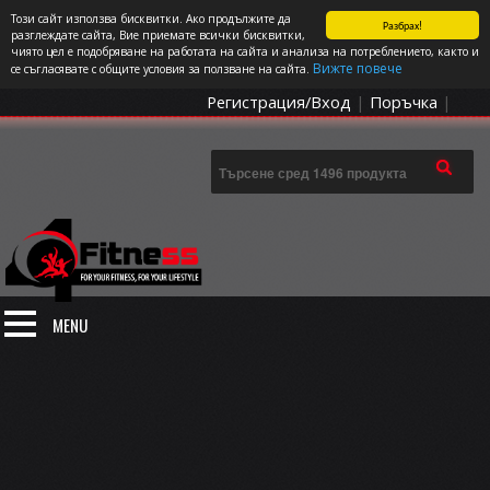
Този сайт използва бисквитки. Ако продължите да
Разбрах!
СПОРТЪТ И ДОБАВКИТЕ КАТО НАЧИН НА ЖИВОТ
разглеждате сайта, Вие приемате всички бисквитки,
чиято цел е подобряване на работата на сайта и анализа на потреблението, както и
0 артикула
Цена: 0.00
€
Вижте повече
се съгласявате с общите условия за ползване на сайта.
Регистрация/Вход
|
Поръчка
|
MENU