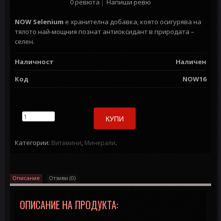
0 ревюта
Напиши ревю
NOW Selenium
е хранителна добавка, която осигурява на
тялото най-мощния познат антиоксидант в природата –
селен.
Наличност
Наличен
Код
NOW16
КУПИ
Категории:
,
.
Витамини
Минерали
Описание
Отзиви (0)
ОПИСАНИЕ НА ПРОДУКТА: