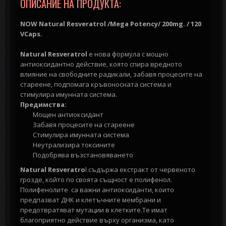
ОПИСАНИЕ НА ПРОДУКТА:
NOW Natural Resveratrol /Mega Potency/ 200mg. / 120
VCaps.
Natural Resveratrol
е нова формула с мощно
антиоксидантно действие, която спира вредното
влияние на свободните радикали, забавя процесите на
стареене, подпомага кръвоносната система и
стимулира имунната система.
Предимства:
Мощен антиоксидант
Забавя процесите на стареене
Стимулира имунната система
Неутрализира токсините
Подобрява възстановяването
Natural Resveratro
l съдържа екстракт от червеното
грозде, който по своята същност е полифенол.
Полифенолите са важни антиоксиданти, които
предпазват ДНК и клетъчните мембрани и
предотвратяват мутации в клетките.Те имат
благоприятно действие върху организма, като