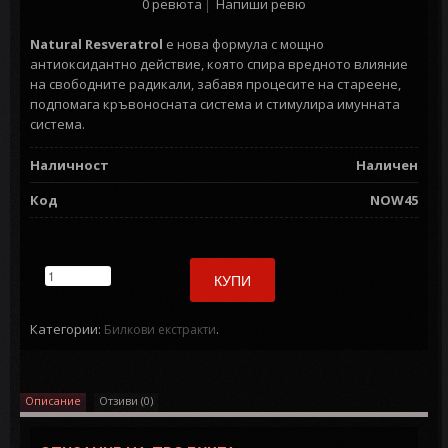
0 ревюта
Напиши ревю
Natural Resveratrol
е нова формула с мощно
антиоксидантно действие, която спира вредното влияние
на свободните радикали, забавя процесите на стареене,
подпомага кръвоносната система и стимулира имунната
система.
Наличност
Наличен
Код
NOW45
КУПИ
Категории:
.
Билкови екстракти
Описание
Отзиви (0)