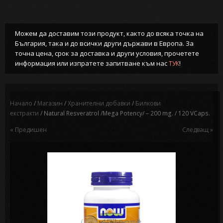
Можем да доставим този продукт, както до всяка точка на
България, така и до всички други държави в Европа. За
точна цена, срок за доставка и други условия, прочетете
информация или изпратете запитване към нас
!
ТУК
Начало
/
Магазин
/
Хранителни добавки
/
Билкови
екстракти
/ Natural Resveratrol /Mega Potency/ – 200 mg. / 120 VCaps.
« Предишен
Следващ »