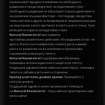
ограничават вредното влияние на свободните
радикали и предотварятват оксидативния стрес.
Свободните радикали се образуват под въздействието
на различни външни фактори – пестициди, лекарства,
тежки метали и други, и предизвикват верижни реакции
на окисление, които протичат в клетъчната стена. Тази
реакция се нарича оксидативен стрес.
Natural Resveratrol
има изявено
противовъзпалително действие. Изследвания сочат, че
диета, богата на полифеноли, помага да се намали
риска от развитие на възпаления и ограничава
пораженията им върху тялото.
Natural Resveratrol
подобрява метаболизма,
повишава антиоксидантната защита на тялото,
поддържа здраволсовни нива на холестерол, тонизира
тялото и забавя клетъчното стареене.
Препоръчителен дневен прием:
Приемайте 2
капсули дневно.
Поддържай здрав и силен организъм с помощта
на
Natural Resveratrol
– поръчай на гарантирано най-
ниска цена!