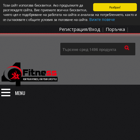
Този сайт използва бисквитки. Ако продължите да
Разбрах!
СПОРТЪТ И ДОБАВКИТЕ КАТО НАЧИН НА ЖИВОТ
разглеждате сайта, Вие приемате всички бисквитки,
чиято цел е подобряване на работата на сайта и анализа на потреблението, както и
0 артикула
Цена: 0.00
€
Вижте повече
се съгласявате с общите условия за ползване на сайта.
Регистрация/Вход
|
Поръчка
|
MENU