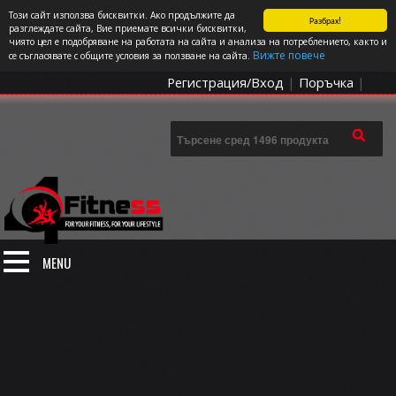
Този сайт използва бисквитки. Ако продължите да
Разбрах!
СПОРТЪТ И ДОБАВКИТЕ КАТО НАЧИН НА ЖИВОТ
разглеждате сайта, Вие приемате всички бисквитки,
чиято цел е подобряване на работата на сайта и анализа на потреблението, както и
0 артикула
Цена: 0.00
€
Вижте повече
се съгласявате с общите условия за ползване на сайта.
Регистрация/Вход
|
Поръчка
|
MENU