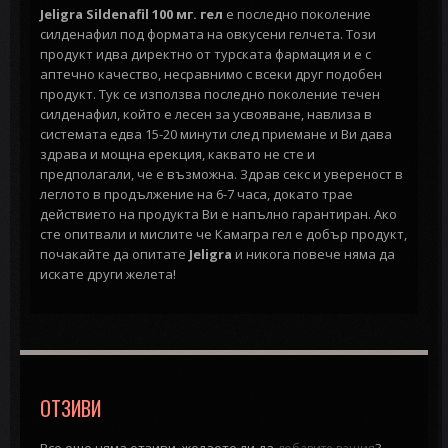
Jeligra Sildenafil 100 мг. гел
е последно поколение
силденафил под формата на овкусени гелчета. Този
продукт идва директно от турската фармация и е с
аптечно качество, несравнимо с всеки друг подобен
продукт. Тук се използва последно поколение течен
силденафил, който е лесен за усвояване, навлиза в
системата едва 15-20 минути след приемане и Ви дава
здрава и мощна ерекция, каквато не сте и
предполагали, че е възможна. Здрав секс и увереност в
леглото в продължение на 6-7 часа, докато трае
действието на продукта Ви е напълно гарантиран. Ако
сте опитвали и мислите че Камагра гел е добър продукт,
почакайте да опитате
Jeligra
и никога повече няма да
искате други желета!
ОТЗИВИ
Все още няма отзиви, желаете ли да
?