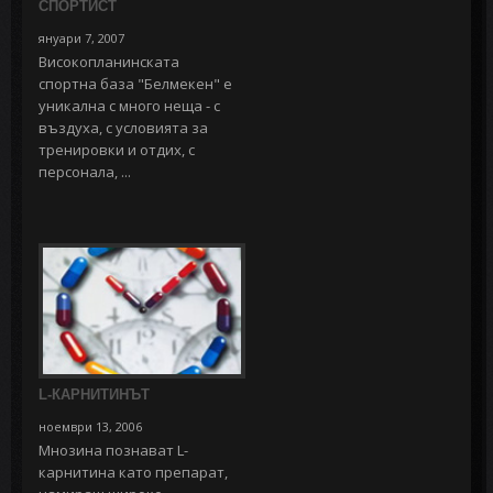
СПОРТИСТ
януари 7, 2007
Високопланинската
спортна база "Белмекен" е
уникална с много неща - с
въздуха, с условията за
тренировки и отдих, с
персонала, ...
L-КАРНИТИНЪТ
ноември 13, 2006
Мнозина познават L-
карнитина като препарат,