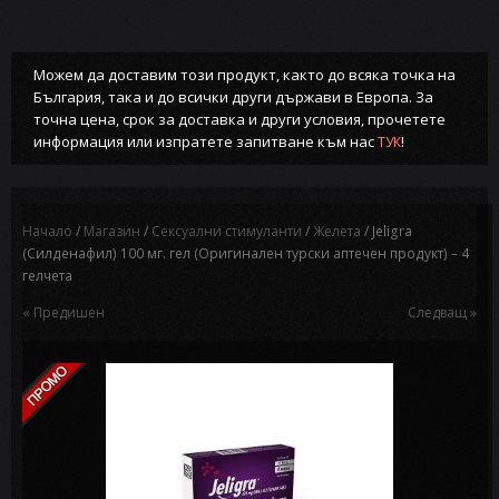
Можем да доставим този продукт, както до всяка точка на
България, така и до всички други държави в Европа. За
точна цена, срок за доставка и други условия, прочетете
информация или изпратете запитване към нас
!
ТУК
Начало
/
Магазин
/
Сексуални стимуланти
/
Желета
/ Jeligra
(Силденафил) 100 мг. гел (Оригинален турски аптечен продукт) – 4
гелчета
« Предишен
Следващ »