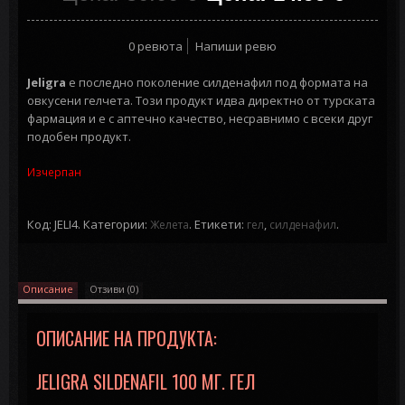
0 ревюта
Напиши ревю
Jeligra
е последно поколение силденафил под формата на
овкусени гелчета. Този продукт идва директно от турската
фармация и е с аптечно качество, несравнимо с всеки друг
подобен продукт.
Изчерпан
Код: JELI4.
Категории:
.
Етикети:
,
.
Желета
гел
силденафил
Описание
Отзиви (0)
ОПИСАНИЕ НА ПРОДУКТА:
JELIGRA SILDENAFIL 100 МГ. ГЕЛ