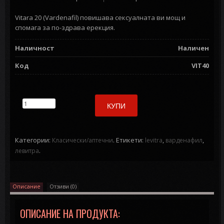
Vitara 20 (Vardenafil) повишава сексуалната ви мощ и
спомага за по-здрава ерекция.
Наличност
Наличен
Код
VIT40
КУПИ
Категории:
.
Етикети:
,
,
Класически/аптечни
levitra
варденафил
.
левитра
Описание
Отзиви (0)
ОПИСАНИЕ НА ПРОДУКТА: