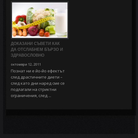
ДОКАЗАНИ СЪВЕТИ КАК
ДА ОТСЛАБНЕМ БЪРЗО И
ЗДРАВОСЛОВНО
октомври 12, 2011
Познат ни е йо-йо ефектът
след драстичните диети –
след като дни наред сме се
подлагали на стриктни
ограничения, след ...