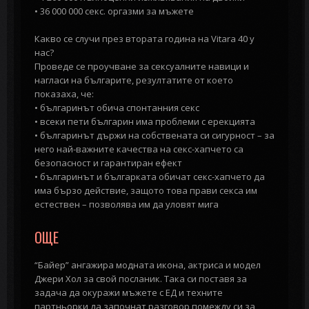
• 36 000 000 секс. оргазми за мъжете
Какво се случи през втората година на Vitara 40 у
нас?
Проведе се проучване за сексуалните навици и
нагласи на българите, резултатите от което
показаха, че:
• българинът обича спонтанния секс
• всеки пети българин има проблеми с ерекцията
• българинът държи на собствената си сигурност – за
него най-важните качества на секс-хапчето са
безопасност и гарантиран ефект
• българинът и българката обичат секс-хапчето да
има бързо действие, защото това прави секса им
естествен – позволява им да уловят мига
ОЩЕ
“Байер” ангажира модната икона, актриса и модел
Джери Хол за свой посланик. Така си поставя за
задача да окуражи мъжете с ЕД и техните
партньорки да започнат разговор помежду си за