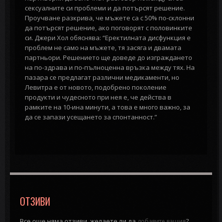
сексуалните си проблеми и да потърсят решение.
Проучване разкрива, че мъжете са с 50% по-склонни
да потърсят решение, ако поговорят с половинките
си. Джери Хол обяснява: “Еректилната дисфункция е
проблем не само на мъжете, тя засяга и двамата
партньори. Решението ще доведе до изграждането
на по-здрава и по-пълноценна връзка между тях. На
пазара се предлагат различни медикаменти, но
Левитра е от новото, подобрено поколение
продукти и чудесното при нея е, че действа в
рамките на 10-ина минути, а това е много важно, за
да се запази усещането за спонтанност.”
ОТЗИВИ
Все още няма отзиви, желаете ли да
?
добавите вашия