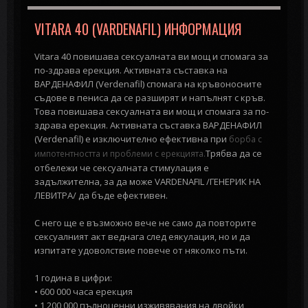
VITARA 40 (VARDENAFIL) ИНФОРМАЦИЯ
Vitara 40 повишава сексуалната ви мощ и спомага за
по-здрава ерекция. Активната съставка на
ВАРДЕНАФИЛ (Verdenafil) спомага на кръвоносните
съдове в пениса да се разширят и напълнят с кръв.
Това повишава сексуалната ви мощ и спомага за по-
здрава ерекция. Активната съставка ВАРДЕНАФИЛ
(Verdenafil) е изключително ефективна при
борба с
Трябва да се
импотентността и проблеми с ерекцията.
отбележи че сексуалната стимулация е
задължителна, за да може VARDENAFIL /ГЕНЕРИК НА
ЛЕВИТРА/ да бъде ефективен.
С него ще е възможно вече не само да повторите
сексуалният акт веднага след еякулация, но и да
изпитате удоволствие повече от няколко пъти.
1 година в цифри:
• 600 000 часа ерекция
• 1 200 000 пълноценни изживявания на двойки