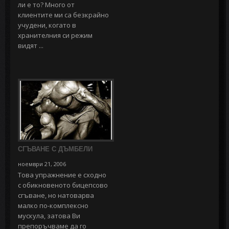
ли е то? Много от
клиентите ми са безкрайно
учудени, когато в
хранителния си режим
видят ...
СГЪВАНЕ С ДЪМБЕЛИ
ноември 21, 2006
Това упражнение е сходно
с обикновеното бицепсово
сгъване, но натоварва
малко по-комплексно
мускула, затова Ви
препоръчваме да го