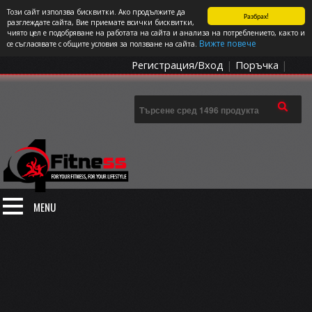
Този сайт използва бисквитки. Ако продължите да
Разбрах!
СПОРТЪТ И ДОБАВКИТЕ КАТО НАЧИН НА ЖИВОТ
разглеждате сайта, Вие приемате всички бисквитки,
чиято цел е подобряване на работата на сайта и анализа на потреблението, както и
0 артикула
Цена: 0.00
€
Вижте повече
се съгласявате с общите условия за ползване на сайта.
Регистрация/Вход
|
Поръчка
|
MENU