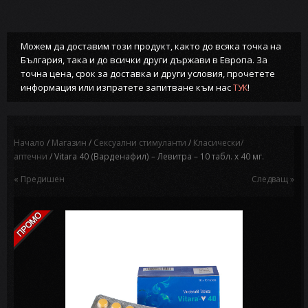
Можем да доставим този продукт, както до всяка точка на
България, така и до всички други държави в Европа. За
точна цена, срок за доставка и други условия, прочетете
информация или изпратете запитване към нас
!
ТУК
Начало
/
Магазин
/
Сексуални стимуланти
/
Класически/
аптечни
/ Vitara 40 (Варденафил) – Левитра – 10 табл. x 40 мг.
« Предишен
Следващ »