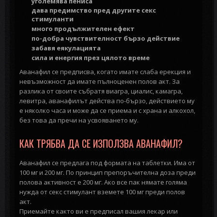
уголемява пениса
дава предимство пред другите секс
стимуланти
много продължителен ефект
по-добра чувствителност
бързо действие
забавя еякулацията
сила и енергия през цялото време
Аванафил се предписва, когато имате слаба ерекция и
невъзможност да имате пълноценен полов акт. За
разлика от своите събратя виагра, циалис, камагра,
левитра, аванафилът действа по-бързо, действието му
е няколко часа и може да се приема и с храна и алкохол,
без това да пречи на усвояването му.
КАК ТРЯБВА ДА СЕ ИЗПОЛЗВА АВАНАФИЛ?
Аванафил се предлага под формата на таблетки. Има от
100 мг и 200 мг. По принцип препоръчителна доза преди
полова активност е 200 мг. Ако все пак нямате голяма
нужда от секс стимулант вземете 100 мг преди полов
акт.
Приемайте както ви е предписал вашия лекар или