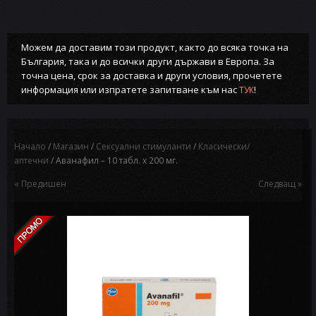
Можем да доставим този продукт, както до всяка точка на
България, така и до всички други държави в Европа. За
точна цена, срок за доставка и други условия, прочетете
информация или изпратете запитване към нас
!
ТУК
Начало
/
Магазин
/
Сексуални стимуланти
/
Класически/
аптечни
/ Аванафил – 10 табл. х 200 мг.
« Предишен
Следващ »