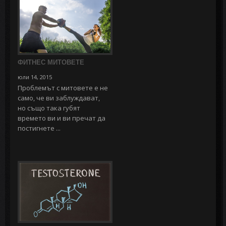
ФИТНЕС МИТОВЕТЕ
юли 14, 2015
Проблемът с митовете е не
само, че ви заблуждават,
но също така губят
времето ви и ви пречат да
постигнете ...