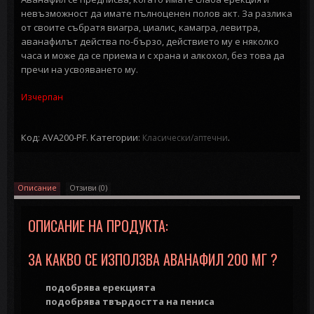
невъзможност да имате пълноценен полов акт. За разлика
от своите събратя виагра, циалис, камагра, левитра,
аванафилът действа по-бързо, действието му е няколко
часа и може да се приема и с храна и алкохол, без това да
пречи на усвояването му.
Изчерпан
Код: AVA200-PF.
Категории:
.
Класически/аптечни
Описание
Отзиви (0)
ОПИСАНИЕ НА ПРОДУКТА:
ЗА КАКВО СЕ ИЗПОЛЗВА АВАНАФИЛ 200 МГ ?
подобрява ерекцията
подобрява твърдостта на пениса