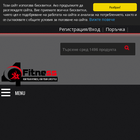
Този сайт използва бисквитки. Ако продължите да
Разбрах!
СПОРТЪТ И ДОБАВКИТЕ КАТО НАЧИН НА ЖИВОТ
разглеждате сайта, Вие приемате всички бисквитки,
чиято цел е подобряване на работата на сайта и анализа на потреблението, както и
0 артикула
Цена: 0.00
€
Вижте повече
се съгласявате с общите условия за ползване на сайта.
Регистрация/Вход
|
Поръчка
|
MENU