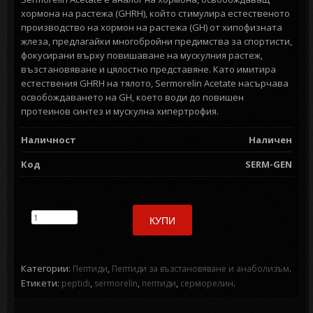
хормона на растежа (GHRH), който стимулира естественото
производство на хормон на растежа (GH) от хипофизната
жлеза, предлагайки многобройни предимства за спортисти,
фокусирани върху повишаване на мускулния растеж,
възстановяване и цялостно представяне. Като имитира
естествения GHRH на тялото, Sermorelin Acetate насърчава
освобождаването на GH, което води до повишен
протеинов синтез и мускулна хипертрофия.
Наличност
Наличен
Код
SERM-GEN
КУПИ
Категории:
,
.
Пептиди
Пептиди за възстановяване и анаболизъм
Етикети:
,
,
,
.
peptidi
sermorelin
пептиди
серморелин