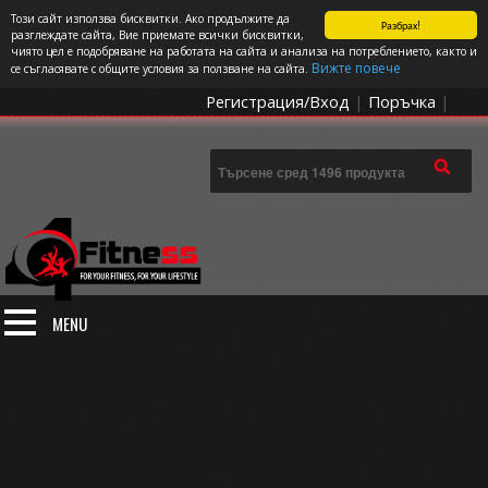
Този сайт използва бисквитки. Ако продължите да
Разбрах!
СПОРТЪТ И ДОБАВКИТЕ КАТО НАЧИН НА ЖИВОТ
разглеждате сайта, Вие приемате всички бисквитки,
чиято цел е подобряване на работата на сайта и анализа на потреблението, както и
0 артикула
Цена: 0.00
€
Вижте повече
се съгласявате с общите условия за ползване на сайта.
Регистрация/Вход
|
Поръчка
|
MENU