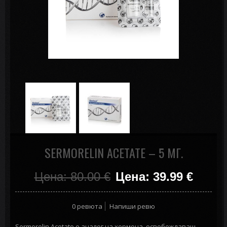
SERMORELIN ACETATE – 5 МГ.
Цена: 80.00
€
Цена: 39.99
€
0 ревюта
Напиши ревю
Sermorelin Acetate е аналог на хормона, освобождаващ