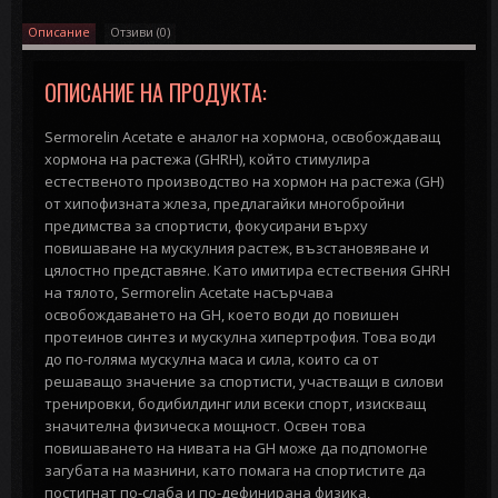
Описание
Отзиви (0)
ОПИСАНИЕ НА ПРОДУКТА:
Sermorelin Acetate е аналог на хормона, освобождаващ
хормона на растежа (GHRH), който стимулира
естественото производство на хормон на растежа (GH)
от хипофизната жлеза, предлагайки многобройни
предимства за спортисти, фокусирани върху
повишаване на мускулния растеж, възстановяване и
цялостно представяне. Като имитира естествения GHRH
на тялото, Sermorelin Acetate насърчава
освобождаването на GH, което води до повишен
протеинов синтез и мускулна хипертрофия. Това води
до по-голяма мускулна маса и сила, които са от
решаващо значение за спортисти, участващи в силови
тренировки, бодибилдинг или всеки спорт, изискващ
значителна физическа мощност. Освен това
повишаването на нивата на GH може да подпомогне
загубата на мазнини, като помага на спортистите да
постигнат по-слаба и по-дефинирана физика,