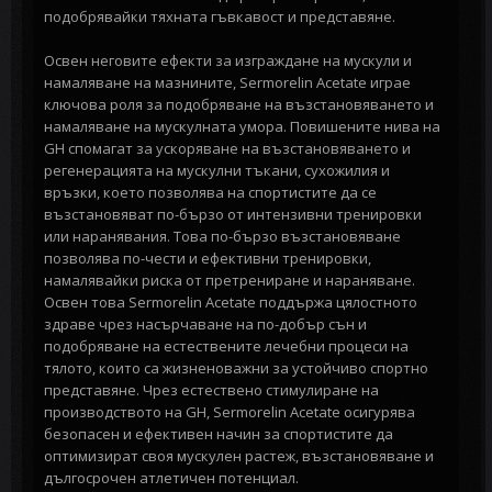
подобрявайки тяхната гъвкавост и представяне.
Освен неговите ефекти за изграждане на мускули и
намаляване на мазнините, Sermorelin Acetate играе
ключова роля за подобряване на възстановяването и
намаляване на мускулната умора. Повишените нива на
GH спомагат за ускоряване на възстановяването и
регенерацията на мускулни тъкани, сухожилия и
връзки, което позволява на спортистите да се
възстановяват по-бързо от интензивни тренировки
или наранявания. Това по-бързо възстановяване
позволява по-чести и ефективни тренировки,
намалявайки риска от претрениране и нараняване.
Освен това Sermorelin Acetate поддържа цялостното
здраве чрез насърчаване на по-добър сън и
подобряване на естествените лечебни процеси на
тялото, които са жизненоважни за устойчиво спортно
представяне. Чрез естествено стимулиране на
производството на GH, Sermorelin Acetate осигурява
безопасен и ефективен начин за спортистите да
оптимизират своя мускулен растеж, възстановяване и
дългосрочен атлетичен потенциал.