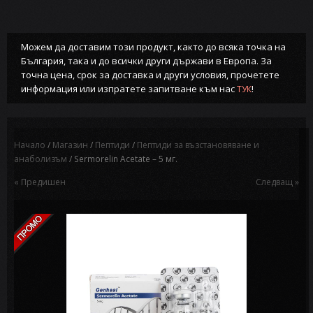
Можем да доставим този продукт, както до всяка точка на
България, така и до всички други държави в Европа. За
точна цена, срок за доставка и други условия, прочетете
информация или изпратете запитване към нас
!
ТУК
Начало
/
Магазин
/
Пептиди
/
Пептиди за възстановяване и
анаболизъм
/ Sermorelin Acetate – 5 мг.
« Предишен
Следващ »