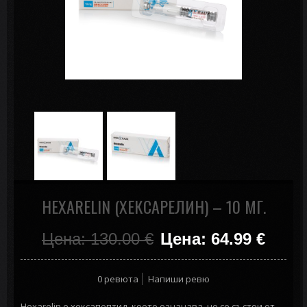
HEXARELIN (ХЕКСАРЕЛИН) – 10 МГ.
Цена: 130.00
€
Цена: 64.99
€
0 ревюта
Напиши ревю
Hexarelin е хексапептид, което означава, че се състои от