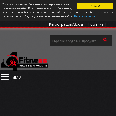
Този сайт използва бисквитки. Ако продължите да
Разбрах!
СПОРТЪТ И ДОБАВКИТЕ КАТО НАЧИН НА ЖИВОТ
разглеждате сайта, Вие приемате всички бисквитки,
чиято цел е подобряване на работата на сайта и анализа на потреблението, както и
0 артикула
Цена: 0.00
€
Вижте повече
се съгласявате с общите условия за ползване на сайта.
Регистрация/Вход
|
Поръчка
|
MENU