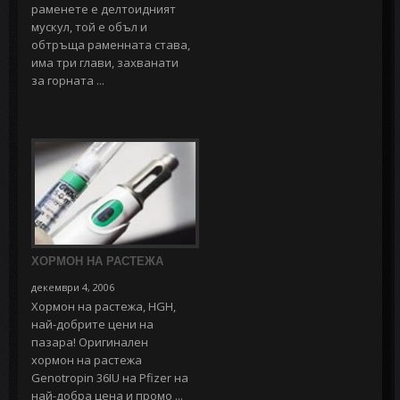
раменете е делтоидният
мускул, той е объл и
обтръща раменната става,
има три глави, захванати
за горната ...
ХОРМОН НА РАСТЕЖА
декември 4, 2006
Хормон на растежа, HGH,
най-добрите цени на
пазара! Оригинален
хормон на растежа
Genotropin 36IU на Pfizer на
най-добра цена и промо ...