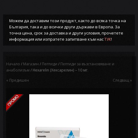
Можем да доставим този продукт, както до всяка точка на
България, така и до всички други държави в Европа. За
точна цена, срок за доставка и други условия, прочетете
информация или изпратете запитване към нас
!
ТУК
Начало
/
Магазин
/
Пептиди
/
Пептиди за възстановяване и
анаболизъм
/ Hexarelin (Хексарелин) – 10 мг.
« Предишен
Следващ »