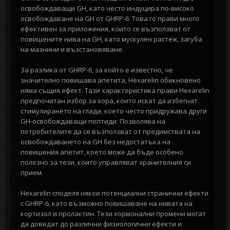
освобождаващи GH, като често индуцира по-високо
освобождаване на GH от GHRP-6. Това го прави много
ефективен за приложения, които се възползват от
повишените нива на GH, като мускулен растеж, загуба
на мазнини и възстановяване.
За разлика от GHRP-6, за който е известно, че
значително повишава апетита, Hexarelin обикновено
няма същия ефект. Тази характеристика прави Hexarelin
предпочитан избор за хора, които искат да избегнат
стимулирането на глада, което често придружава други
GH-освобождаващи пептиди. Позволява на
потребителите да се възползват от предимствата на
освобождаването на GH без недостатъка на
повишения апетит, което може да бъде особено
полезно за тези, които управляват хранителния си
прием.
Hexarelin споделя някои потенциални странични ефекти
с GHRP-6, като възможно повишаване на нивата на
кортизол и пролактин. Тези хормонални промени могат
да доведат до различни физиологични ефекти и