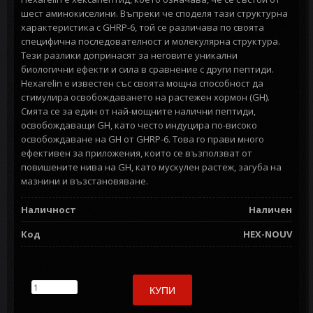
шест аминокиселини. Въпреки че споделя тази структурна
характеристика с GHRP-6, той се различава по своята
специфична последователност и молекулярна структура.
Тези разлики допринасят за неговите уникални
биологични ефекти и сила в сравнение с други пептиди.
Hexarelin е известен със своята мощна способност да
стимулира освобождаването на растежен хормон (GH).
Смята се за един от най-мощните налични пептиди,
освобождаващи GH, като често индуцира по-високо
освобождаване на GH от GHRP-6. Това го прави много
ефективен за приложения, които се възползват от
повишените нива на GH, като мускулен растеж, загуба на
мазнини и възстановяване.
Наличност
Наличен
Код
HEX-NOUV
КУПИ