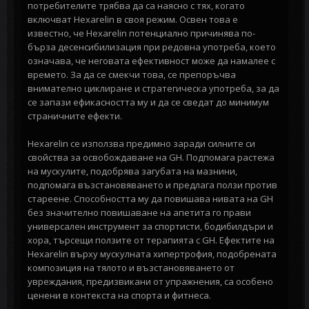
потребителите трябва да са наясно с тях, когато
включват Hexarelin в своя режим. Освен това е
известно, че Hexarelin потенциално причинява по-
бърза десенсибилизация при редовна употреба, което
означава, че неговата ефективност може да намалее с
времето. За да се смекчи това, се препоръчва
внимателно циклиране и стратегическа употреба, за да
се запази ефикасността му и да се сведат до минимум
страничните ефекти.
Hexarelin се използва предимно заради силните си
свойства за освобождаване на GH. Подпомага растежа
на мускулите, подобрява загубата на мазнини,
подпомага възстановяването и предлага ползи против
стареене. Способността му да повишава нивата на GH
без значително повишаване на апетита го прави
универсален инструмент за спортисти, бодибилдъри и
хора, търсещи ползите от терапията с GH. Ефектите на
Hexarelin върху мускулната хипертрофия, подобрената
композиция на тялото и възстановяването от
увреждания, предизвикани от упражнения, са особено
ценени в контекста на спорта и фитнеса.