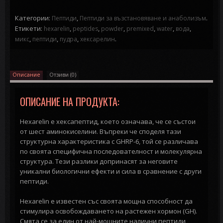
Категории:
,
.
Пептиди
Пептиди за възстановяване и анаболизъм
Етикети:
,
,
,
,
,
,
hexarelin
peptides
powder
premixed
water
вода
,
,
,
.
микс
пептиди
пудра
хексарелин
Описание
Отзиви (0)
ОПИСАНИЕ НА ПРОДУКТА:
Hexarelin е хексапептид, което означава, че се състои
от шест аминокиселини. Въпреки че споделя тази
структурна характеристика с GHRP-6, той се различава
по своята специфична последователност и молекулярна
структура. Тези разлики допринасят за неговите
уникални биологични ефекти и сила в сравнение с други
пептиди.
Hexarelin е известен със своята мощна способност да
стимулира освобождаването на растежен хормон (GH).
Смята се за един от най-мощните налични пептиди,