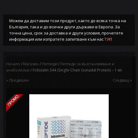
Можем да доставим този продукт, както до всяка точка на
България, така и до всички други държави в Европа. За
точна цена, срок за доставка и други условия, прочетете
информация или изпратете запитване към нас
!
ТУК
Начало
/
Магазин
/
Пептиди
/
Пептиди за възстановяване и
анаболизъм
/ Folistatin 344 (Single-Chain Gonadal Protein) – 1 мг.
« Предишен
Следващ »