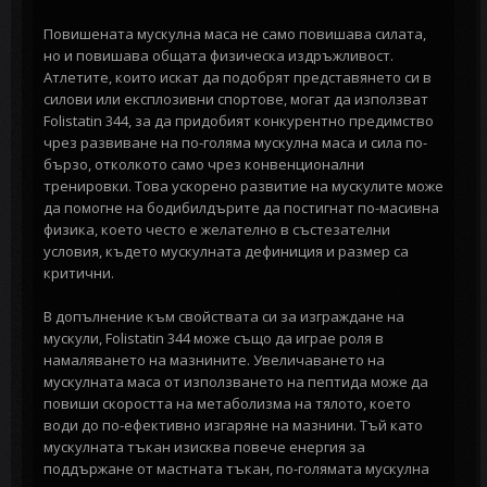
Повишената мускулна маса не само повишава силата,
но и повишава общата физическа издръжливост.
Атлетите, които искат да подобрят представянето си в
силови или експлозивни спортове, могат да използват
Folistatin 344, за да придобият конкурентно предимство
чрез развиване на по-голяма мускулна маса и сила по-
бързо, отколкото само чрез конвенционални
тренировки. Това ускорено развитие на мускулите може
да помогне на бодибилдърите да постигнат по-масивна
физика, което често е желателно в състезателни
условия, където мускулната дефиниция и размер са
критични.
В допълнение към свойствата си за изграждане на
мускули, Folistatin 344 може също да играе роля в
намаляването на мазнините. Увеличаването на
мускулната маса от използването на пептида може да
повиши скоростта на метаболизма на тялото, което
води до по-ефективно изгаряне на мазнини. Тъй като
мускулната тъкан изисква повече енергия за
поддържане от мастната тъкан, по-голямата мускулна