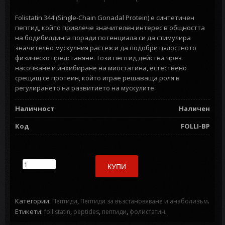
Folistatin 344 (Single-Chain Gonadal Protein) е синтетичен
пептид, който привлече значителен интерес в общността
на бодибилдинга поради потенциала си да стимулира
значително мускулния растеж и да подобри цялостното
физическо представяне. Този пептид действа чрез
насочване и инхибиране на миостатина, естествено
срещащ се протеин, който играе решаваща роля в
регулирането на развитието на мускулите.
Наличност
Наличен
Код
FOLLI-BP
КУПИ
Категории:
,
.
Пептиди
Пептиди за възстановяване и анаболизъм
Етикети:
,
,
,
.
follistatin
peptides
пептиди
фолистатин