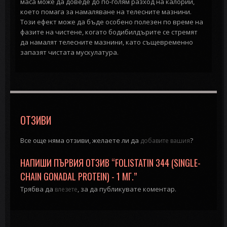
маса може да доведе до по-голям разход на калории,
което помага за намаляване на телесните мазнини.
Този ефект може да бъде особено полезен по време на
фазите на чистене, когато бодибилдърите се стремят
да намалят телесните мазнини, като същевременно
запазят чистата мускулатура.
ОТЗИВИ
Все още няма отзиви, желаете ли да
?
добавите вашия
НАПИШИ ПЪРВИЯ ОТЗИВ “FOLISTATIN 344 (SINGLE-
CHAIN GONADAL PROTEIN) - 1 МГ.”
Трябва да
, за да публикувате коментар.
влезете