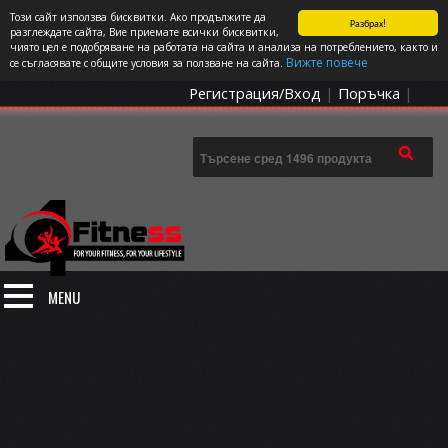
Този сайт използва бисквитки. Ако продължите да
Разбрах!
СПОРТЪТ И ДОБАВКИТЕ КАТО НАЧИН НА ЖИВОТ
разглеждате сайта, Вие приемате всички бисквитки,
чиято цел е подобряване на работата на сайта и анализа на потреблението, както и
0 артикула
Цена: 0.00
€
Вижте повече
се съгласявате с общите условия за ползване на сайта.
Регистрация/Вход
|
Поръчка
|
MENU