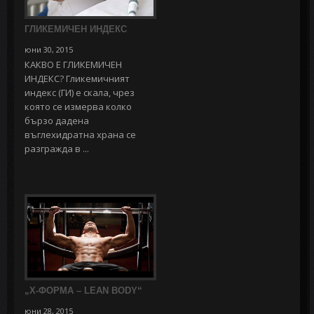
ГЛИКЕМИЧЕН ИНДЕКС
юни 30, 2015
КАКВО Е ГЛИКЕМИЧЕН
ИНДЕКС? Гликемичният
индекс (ГИ) е скала, чрез
която се измерва колко
бързо дадена
въглехидратна храна се
разгражда в ...
„Х-ФОРМА – LEAN BODY“
юни 28, 2015