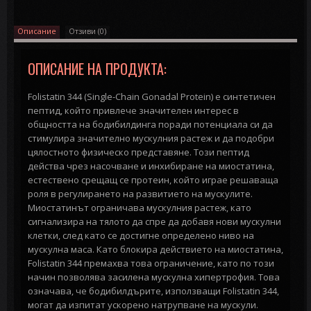
Описание
Отзиви (0)
ОПИСАНИЕ НА ПРОДУКТА:
Folistatin 344 (Single-Chain Gonadal Protein) е синтетичен
пептид, който привлече значителен интерес в
общността на бодибилдинга поради потенциала си да
стимулира значително мускулния растеж и да подобри
цялостното физическо представяне. Този пептид
действа чрез насочване и инхибиране на миостатина,
естествено срещащ се протеин, който играе решаваща
роля в регулирането на развитието на мускулите.
Миостатинът ограничава мускулния растеж, като
сигнализира на тялото да спре да добавя нови мускулни
клетки, след като се достигне определено ниво на
мускулна маса. Като блокира действието на миостатина,
Folistatin 344 премахва това ограничение, като по този
начин позволява засилена мускулна хипертрофия. Това
означава, че бодибилдърите, използващи Folistatin 344,
могат да изпитат ускорено натрупване на мускули.