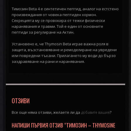
Тимозин Beta 4 е синтетичен пептид, аналог на естстено
произвеждания от човека пептиден хормон.
Секрецията му се провокира от тежки физически
наранявания и травми. Той е един от основните
пептиди за регулиране на Актин.
Установено е, че Thymosin Beta играе важна роля в
защита, възстановяване и ремоделиране на увредени
или повредени тъкани. Прилагането му води до бързо
заздравяване на рани и наранявания.
ОТЗИВИ
Все още няма отзиви, желаете ли да
?
добавите вашия
НАПИШИ ПЪРВИЯ ОТЗИВ “ТИМОЗИН – THYMOSINE