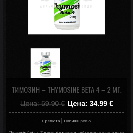
ТИМОЗИН – THYMOSINE BETA 4 – 2 МГ.
Цена: 59.90
€
Цена: 34.99
€
0 ревюта
Напиши ревю
Thymosin Beta 4 (Тимозин) е пептид, който играе важна роля