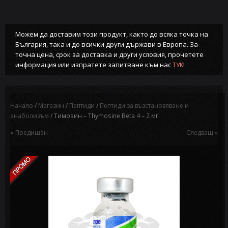
Можем да доставим този продукт, както до всяка точка на
България, така и до всички други държави в Европа. За
точна цена, срок за доставка и други условия, прочетете
информация или изпратете запитване към нас
!
ТУК
Начало
/
Магазин
/
Пептиди
/
Пептиди за възстановяване и
анаболизъм
/ Тимозин – Thymosine Beta 4 – 2 мг.
« Предишен
Следващ »