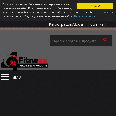
Този сайт използва бисквитки. Ако продължите да
Разбрах!
СПОРТЪТ И ДОБАВКИТЕ КАТО НАЧИН НА ЖИВОТ
разглеждате сайта, Вие приемате всички бисквитки,
чиято цел е подобряване на работата на сайта и анализа на потреблението, както и
0 артикула
Цена: 0.00
€
Вижте повече
се съгласявате с общите условия за ползване на сайта.
Регистрация/Вход
|
Поръчка
|
MENU