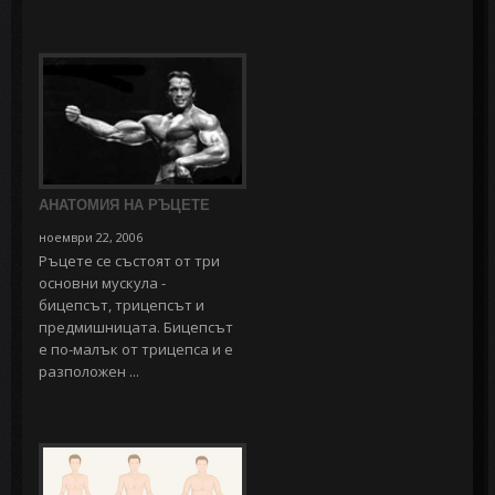
АНАТОМИЯ НА РЪЦЕТЕ
ноември 22, 2006
Ръцете се състоят от три
основни мускула -
бицепсът, трицепсът и
предмишницата. Бицепсът
е по-малък от трицепса и е
разположен ...