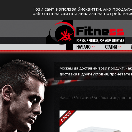
СПОРТЪТ И ДОБАВКИТЕ КАТО НАЧИН НА Ж
Този сайт използва бисквитки. Ако продълж
работата на сайта и анализа на потребление
НАЧАЛО
СТАТИИ
Можем да доставим този продукт, какт
доставка и други условия, прочетет
Начало
/
Магазин
/
Анаболни андрогенн