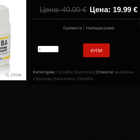
Цена: 40.00
€
Цена: 19.99
€
0 ревюта
Напиши ревю
КУПИ
Категории:
.
Етикети:
Стромба (Stanozolol)
анаболни
ZOOM
,
,
.
стероиди
станозолол
стромба