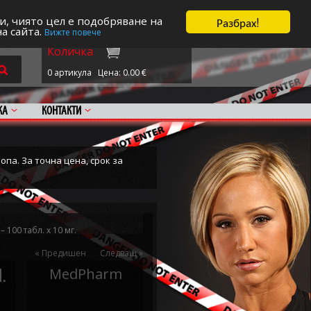
трация/Вход
|
Поръчка
|
0 артикула
Цена: 0.00
€
Разбрах!
и, чиято цел е подобряване на
на сайта.
Вижте повече
Количка
0 артикула
Цена: 0.00
€
КА
КОНТАКТИ
опа. За точна цена, срок за
– 100 табл. х 10 мг.
« Предишен
Следващ »
.
MedPharm