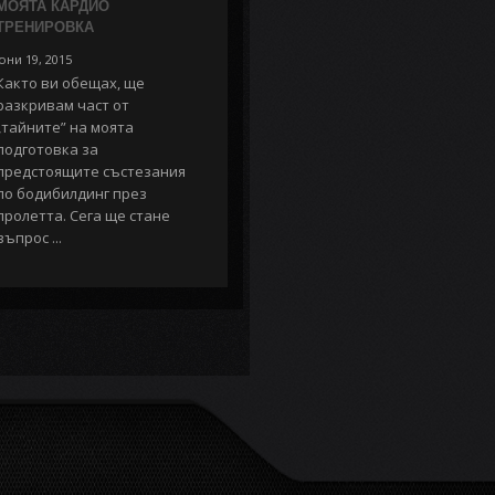
МОЯТА КАРДИО
ТРЕНИРОВКА
юни 19, 2015
Както ви обещах, ще
разкривам част от
„тайните” на моята
подготовка за
предстоящите състезания
по бодибилдинг през
пролетта. Сега ще стане
въпрос ...