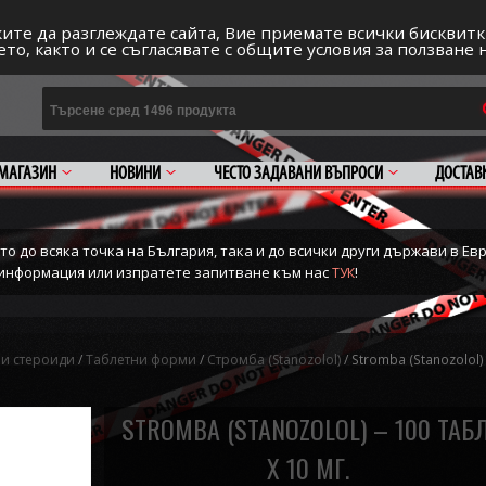
Регис
ИВОТ
ите да разглеждате сайта, Вие приемате всички бисквитк
то, както и се съгласявате с общите условия за ползване 
МАГАЗИН
НОВИНИ
ЧЕСТО ЗАДАВАНИ ВЪПРОСИ
ДОСТАВ
о до всяка точка на България, така и до всички други държави в Евр
е информация или изпратете запитване към нас
!
ТУК
и стероиди
/
Таблетни форми
/
Стромба (Stanozolol)
/ Stromba (Stanozolol) 
STROMBA (STANOZOLOL) – 100 ТАБЛ
Х 10 МГ.