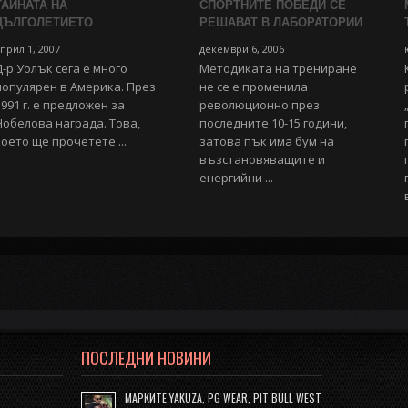
ТАЙНАТА НА
СПОРТНИТЕ ПОБЕДИ СЕ
ДЪЛГОЛЕТИЕТО
РЕШАВАТ В ЛАБОРАТОРИИ
прил 1, 2007
декември 6, 2006
Д-р Уолък сега е много
Методиката на трениране
популярен в Америка. През
не се е променила
1991 г. е предложен за
революционно през
Нобелова награда. Това,
последните 10-15 години,
което ще прочетете ...
затова пък има бум на
възстановяващите и
енергийни ...
ПОСЛЕДНИ НОВИНИ
МАРКИТЕ YAKUZA, PG WEAR, PIT BULL WEST