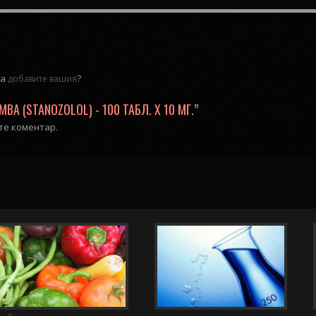
да
?
добавите вашия
 (STANOZOLOL) - 100 ТАБЛ. Х 10 МГ.”
ате коментар.