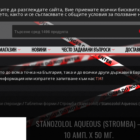
Регис
ИВОТ
ите да разглеждате сайта, Вие приемате всички бисквитк
то, както и се съгласявате с общите условия за ползване 
МАГАЗИН
НОВИНИ
ЧЕСТО ЗАДАВАНИ ВЪПРОСИ
ДОСТАВ
о до всяка точка на България, така и до всички други държави в Евр
е информация или изпратете запитване към нас
!
ТУК
и стероиди
/
Таблетни форми
/
Стромба (Stanozolol)
/ Stanozolol Aqueous (
STANOZOLOL AQUEOUS (STROMBA) 
10 АМП. Х 50 МГ.