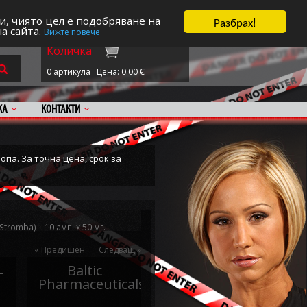
трация/Вход
|
Поръчка
|
0 артикула
Цена: 0.00
€
Разбрах!
и, чиято цел е подобряване на
на сайта.
Вижте повече
Количка
0 артикула
Цена: 0.00
€
КА
КОНТАКТИ
опа. За точна цена, срок за
Stromba) – 10 амп. х 50 мг.
« Предишен
Следващ »
–
Baltic
Pharmaceuticals