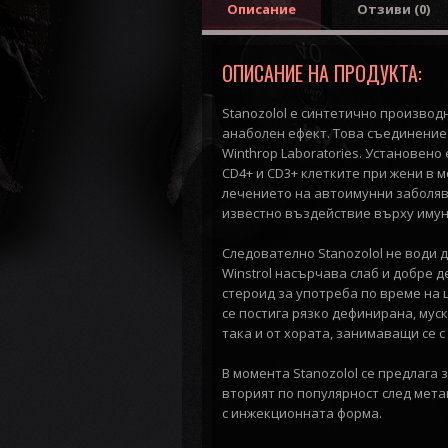
Описание
Отзиви (0)
ОПИСАНИЕ НА ПРОДУКТА:
Stanozolol е синтетично производ
анаболен ефект. Това съединение 
Winthrop Laboratories. Установен
CD4+ и CD3+ клетките при жени в 
лечението на автоимунни заболява
известно въздействие върху имун
Следователно Stanozolol не води 
Winstrol насърчава слаб и добре 
стероид за употреба по време на 
се постига рязко дефинирана, мус
така и от хората, занимаващи се с
В момента Stanozolol се предлага
вторият по популярност след мет
с инжекционната форма.