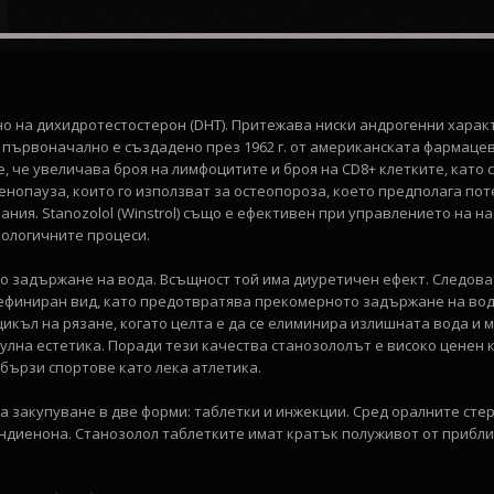
но на дихидротестостерон (DHT). Притежава ниски андрогенни хара
първоначално е създадено през 1962 г. от американската фармацевт
о е, че увеличава броя на лимфоцитите и броя на CD8+ клетките, ка
менопауза, които го използват за остеопороза, което предполага п
ния. Stanozolol (Winstrol) също е ефективен при управлението на н
ологичните процеси.
до задържане на вода. Всъщност той има диуретичен ефект. Следова
дефиниран вид, като предотвратява прекомерното задържане на вод
цикъл на рязане, когато целта е да се елиминира излишната вода и
кулна естетика. Поради тези качества станозололът е високо ценен к
 бързи спортове като лека атлетика.
 за закупуване в две форми: таблетки и инжекции. Сред оралните ст
андиенона. Станозолол таблетките имат кратък полуживот от прибли