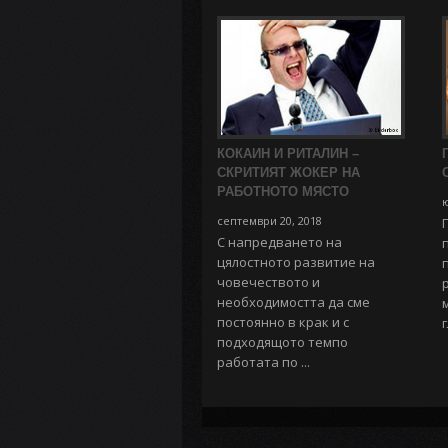
КОКАИН И РИТАЛИН –
СКРИТИЯТ ЖОКЕР НА
РАБОТНОТО МЯСТО
ю
септември 20, 2018
С напредването на
цялостното развитие на
човечеството и
необходимостта да сме
постоянно в крак и с
подходящото темпо
работата по ...