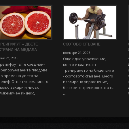
ГРЕЙПФРУТ – ДВЕТЕ
СКОТОВО СГЪВАНЕ
СТРАНИ НА МЕДАЛА
ноември 21, 2006
ни 21, 2015
Още едно упражнение,
Грейпфрутът е сред най-
което е класика в
препоръчваните плодове
тренирането на бицепсите
по време на диета за
- скотовото сгъване, много
релеф. Освен че има много
изолирано упражнение,
малко захари и нисък
без което тренировката на
гликемичен индекс, ...
...