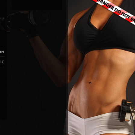
ен
IC