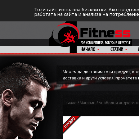
СПОРТЪТ И ДОБАВКИТЕ КАТО НАЧИН НА Ж
Този сайт използва бисквитки. Ако продълж
работата на сайта и анализа на потребление
НАЧАЛО
СТАТИИ
Можем да доставим този продукт, какт
доставка и други условия, прочетет
Начало
/
Магазин
/
Анаболни андрогенн