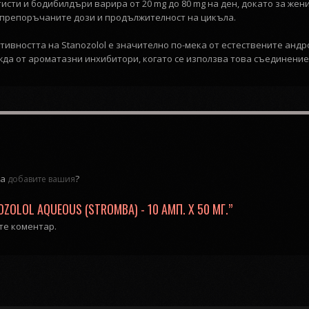
исти и бодибилдъри варира от 20 mg до 80 mg на ден, докато за жени
т препоръчаните дози и продължителност на цикъла.
тивността на Stanozolol е значително по-мека от естествените андр
жда от ароматазни инхибитори, когато се използва това съединение
да
?
добавите вашия
OLOL AQUEOUS (STROMBA) - 10 АМП. Х 50 МГ.”
ате коментар.