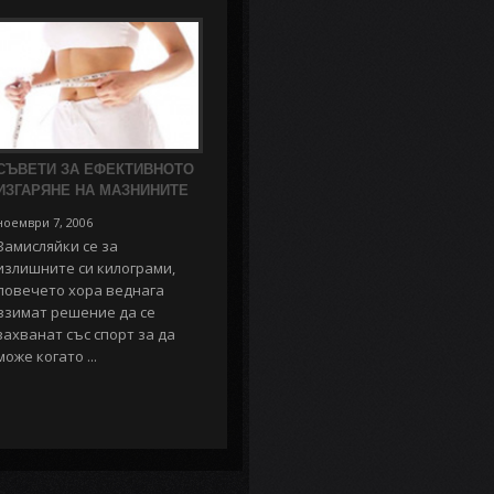
СЪВЕТИ ЗА ЕФЕКТИВНОТО
ИЗГАРЯНЕ НА МАЗНИНИТЕ
ноември 7, 2006
Замисляйки се за
излишните си килограми,
повечето хора веднага
взимат решение да се
захванат със спорт за да
може когато ...