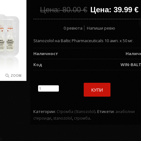
Цена: 80.00
€
Цена: 39.99
€
0 ревюта
Напиши ревю
Stanozolol на Baltic Pharmaceuticals 10 амп. х 50 мг.
Наличност
Налич
Код
WIN-BALT
ZOOM
КУПИ
Категории:
.
Етикети:
Стромба (Stanozolol)
анаболни
,
,
.
стероиди
stanozolol
стромба