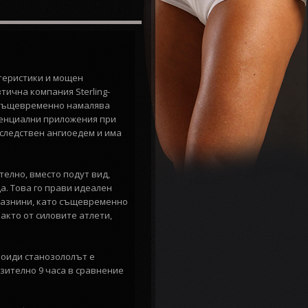
ктеристики и мощен
ична компания Sterling-
то същевременно намалява
отенциални приложения при
аследствен ангиоедем и има
телно, вместо подут вид,
а. Това го прави идеален
 мазнини, като същевременно
акто от силовите атлети,
ероиди станозололът е
зително 9 часа в сравнение