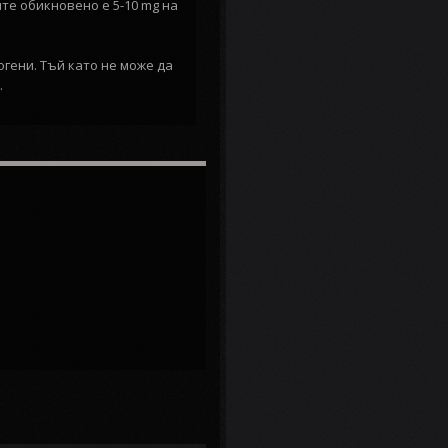
те обикновено е 5-10 mg на
огени. Тъй като не може да
.