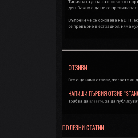
Типичната доза за повечето спорт
ден. Важно е да не се превишава
Въпреки че се основава на DHT, ак
се превърне в естрадиол, няма ну
ОТЗИВИ
Все още няма отзиви, желаете ли 
НАПИШИ ПЪРВИЯ ОТЗИВ “STANOZ
Трябва да
, за да публикув
влезете
ПОЛЕЗНИ СТАТИИ