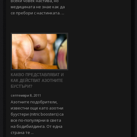
Всеки човек настива, но
медицината не знае как да
се пребори с настинката. ...
КАКВО ПРЕДСТАВЛЯВАТ И
КАК ДЕЙСТВАТ АЗОТНИТЕ
БУСТЪРИ?
септември 8, 2011
Азотните подобрители,
известни още като азотни
буустери (nitric boosters) са
все по-популярни в света
на бодибилдинга. От една
страна те ...