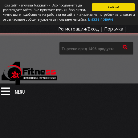
Този сайт използва бисквитки. Ако продължите да
Разбрах!
СПОРТЪТ И ДОБАВКИТЕ КАТО НАЧИН НА ЖИВОТ
разглеждате сайта, Вие приемате всички бисквитки,
чиято цел е подобряване на работата на сайта и анализа на потреблението, както и
0 артикула
Цена: 0.00
€
Вижте повече
се съгласявате с общите условия за ползване на сайта.
Регистрация/Вход
|
Поръчка
|
MENU