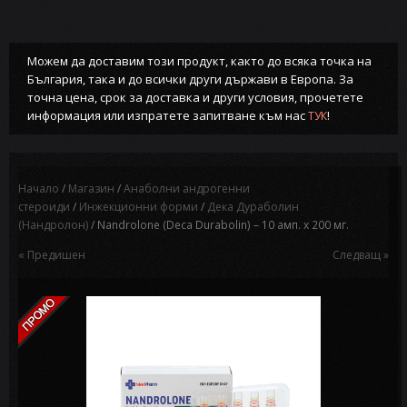
Можем да доставим този продукт, както до всяка точка на
България, така и до всички други държави в Европа. За
точна цена, срок за доставка и други условия, прочетете
информация или изпратете запитване към нас
!
ТУК
Начало
/
Магазин
/
Анаболни андрогенни
стероиди
/
Инжекционни форми
/
Дека Дураболин
(Нандролон)
/ Nandrolone (Deca Durabolin) – 10 амп. х 200 мг.
« Предишен
Следващ »