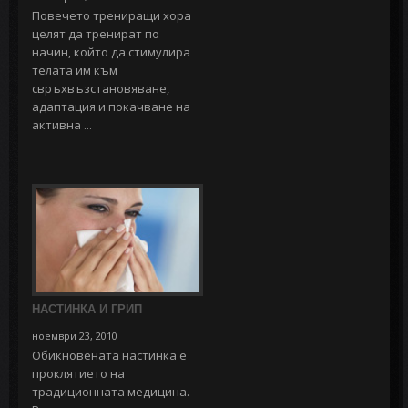
Повечето трениращи хора
целят да тренират по
начин, който да стимулира
телата им към
свръхвъзстановяване,
адаптация и покачване на
активна ...
НАСТИНКА И ГРИП
ноември 23, 2010
Обикновената настинка е
проклятието на
традиционната медицина.