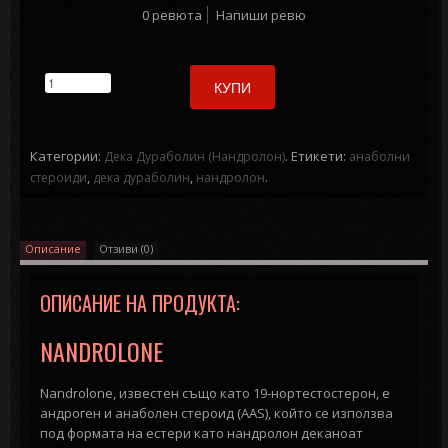
0 ревюта
Напиши ревю
КУПИ
Категории:
.
Етикети:
Дека Дураболин (Нандролон)
анаболни
,
,
.
стероиди
дека дураболин
нандролон
Описание
Отзиви (0)
ОПИСАНИЕ НА ПРОДУКТА:
NANDROLONE
Nandrolone, известен също като 19-нортестостерон, е
андроген и анаболен стероид (AAS), който се използва
под формата на естери като нандролон деканоат