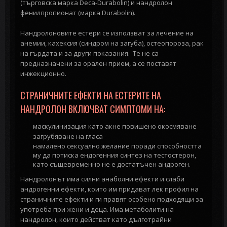
(търговска марка Deca-Durabolin) и нандролон
фенилпропионат (марка Durabolin).
Нандролоновите естери се използват за лечение на
анемии, кахексия (синдром на загуба), остеопороза, рак
на гърдата и за други показания. Те не са
предназначени за орален прием, а се поставят
инжекционно.
СТРАНИЧНИТЕ ЕФЕКТИ НА ЕСТЕРИТЕ НА
НАНДРОЛОН ВКЛЮЧВАТ СИМПТОМИ НА:
маскулинизация като акне
повишено окосмяване
загрубяване на гласа
намалено сексуално желание поради способността
му да потиска ендогенния синтез на тестостерон,
като същевременно не е достатъчен андроген.
Нандролонът има силни анаболни ефекти и слаби
андрогенни ефекти, които им придават лек профил на
страничните ефекти и ги правят особено подходящи за
употреба при жени и деца. Има метаболити на
нандролон, които действат като дълготрайни