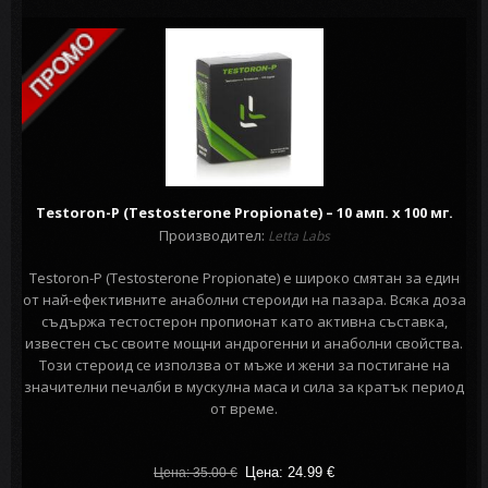
Testoron-P (Testosterone Propionate) – 10 амп. х 100 мг.
Производител:
Letta Labs
Testoron-P (Testosterone Propionate) е широко смятан за един
от най-ефективните анаболни стероиди на пазара. Всяка доза
съдържа тестостерон пропионат като активна съставка,
известен със своите мощни андрогенни и анаболни свойства.
Този стероид се използва от мъже и жени за постигане на
значителни печалби в мускулна маса и сила за кратък период
от време.
Цена: 24.99
€
Цена: 35.00
€