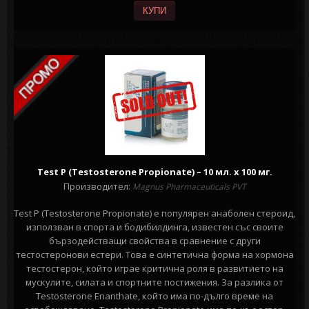
КУПИ
Test P (Testosterone Propionate) – 10 мл. х 100 мг.
Производител:
Magnus Pharmaceuticals PVT
Test P (Testosterone Propionate) e популярен анаболен стероид,
използван в спорта и бодибилдинга, известен със своите
бързодействащи свойства в сравнение с други
тестостеронови естери. Това е синтетична форма на хормона
тестостерон, който играе критична роля в развитието на
мускулите, силата и спортните постижения. За разлика от
Testosterone Enanthate, който има по-дълго време на