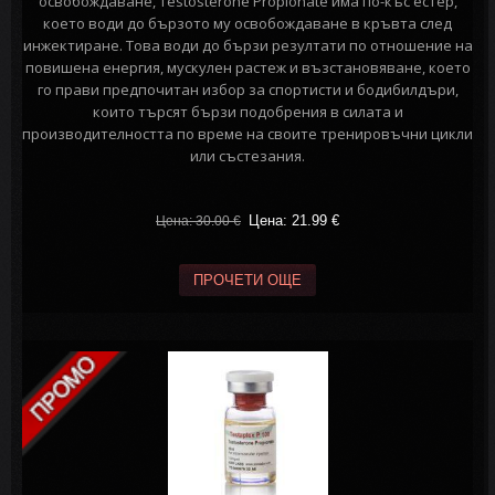
освобождаване, Testosterone Propionate има по-къс естер,
което води до бързото му освобождаване в кръвта след
инжектиране. Това води до бързи резултати по отношение на
повишена енергия, мускулен растеж и възстановяване, което
го прави предпочитан избор за спортисти и бодибилдъри,
които търсят бързи подобрения в силата и
производителността по време на своите тренировъчни цикли
или състезания.
Цена: 21.99
€
Цена: 30.00
€
ПРОЧЕТИ ОЩЕ