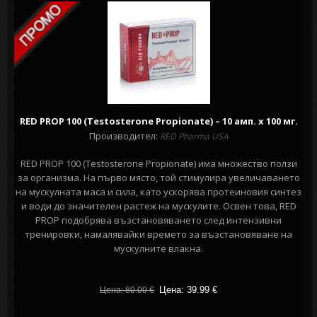
RED PROP 100 (Testosterone Propionate) – 10 амп. х 100 мг.
Производител:
RED Pharma USA
RED PROP 100 (Testosterone Propionate) има множество ползи
за организма. На първо място, той стимулира увеличаването
на мускулната маса и сила, като ускорява протеиновия синтез
и води до значителен растеж на мускулите. Освен това, RED
PROP подобрява възстановяването след интензивни
тренировки, намалявайки времето за възстановяване на
мускулните влакна.
Цена: 39.99
€
Цена: 80.00
€