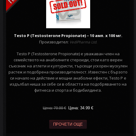
Testo P (Testosterone Propionate) – 10 амп. х 100 мг.
Производител:
VediPharma Ltd.
Testo P (Testosterone Propionate) е уважаван член на
семейството на анаболните стероиди, стои като верен
съюзник на атлети и културисти, търсещи ускорен мускулен
растеж и подобрена производителност. Известен с бързото
си начало на действие и мощни анаболни ефекти, Testo P е
издълбал ниша за себе си в областта на подобряването на
фитнеса и спорта и бодибилдинга.
Цена: 34.99
€
Цена: 70.00
€
ПРОЧЕТИ ОЩЕ