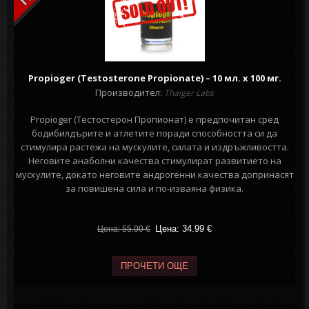
Propioger (Testosterone Propionate) – 10 мл. х 100 мг.
Производител:
Thaiger Labs
Propioger (Тестостерон Пропионат) е предпочитан сред
бодибилдърите и атлетите поради способността си да
стимулира растежа на мускулите, силата и издръжливостта.
Неговите анаболни качества стимулират развитието на
мускулите, докато неговите андрогенни качества допринасят
за повишена сила и по-изваяна физика.
Цена: 34.99
€
Цена: 55.00
€
ПРОЧЕТИ ОЩЕ