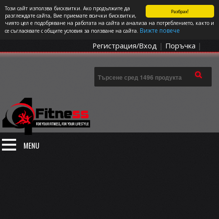
Този сайт използва бисквитки. Ако продължите да
Разбрах!
СПОРТЪТ И ДОБАВКИТЕ КАТО НАЧИН НА ЖИВОТ
разглеждате сайта, Вие приемате всички бисквитки,
чиято цел е подобряване на работата на сайта и анализа на потреблението, както и
0 артикула
Цена: 0.00
€
Вижте повече
се съгласявате с общите условия за ползване на сайта.
Регистрация/Вход
|
Поръчка
|
MENU