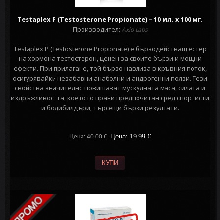
Testaplex P (Testosterone Propionate) – 10 мл. х 100 мг.
Производител:
Axio Labs
Testaplex P (Testosterone Propionate) е бързодействащ естер
на хормона тестостерон, ценен за своите бързи и мощни
ефекти. При прилагане, той бързо навлиза в кръвния поток,
осигурявайки незабавни анаболни и андрогенни ползи. Тези
свойства значително повишават мускулната маса, силата и
издръжливостта, което го прави предпочитан сред спортисти
и бодибилдъри, търсещи бързи резултати.
Цена: 19.99
€
Цена: 40.00
€
КУПИ