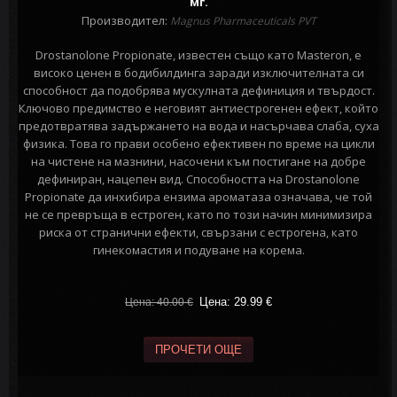
мг.
Производител:
Magnus Pharmaceuticals PVT
Drostanolone Propionate, известен също като Masteron, е
високо ценен в бодибилдинга заради изключителната си
способност да подобрява мускулната дефиниция и твърдост.
Ключово предимство е неговият антиестрогенен ефект, който
предотвратява задържането на вода и насърчава слаба, суха
физика. Това го прави особено ефективен по време на цикли
на чистене на мазнини, насочени към постигане на добре
дефиниран, нацепен вид. Способността на Drostanolone
Propionate да инхибира ензима ароматаза означава, че той
не се превръща в естроген, като по този начин минимизира
риска от странични ефекти, свързани с естрогена, като
гинекомастия и подуване на корема.
Цена: 29.99
€
Цена: 40.00
€
ПРОЧЕТИ ОЩЕ