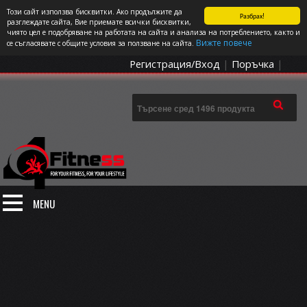
Този сайт използва бисквитки. Ако продължите да
Разбрах!
СПОРТЪТ И ДОБАВКИТЕ КАТО НАЧИН НА ЖИВОТ
разглеждате сайта, Вие приемате всички бисквитки,
чиято цел е подобряване на работата на сайта и анализа на потреблението, както и
0 артикула
Цена: 0.00
€
Вижте повече
се съгласявате с общите условия за ползване на сайта.
Регистрация/Вход
|
Поръчка
|
MENU