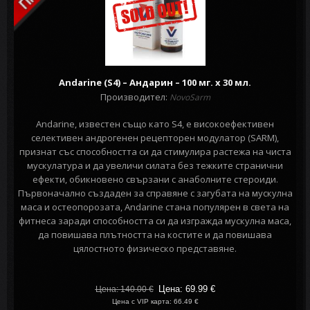
Andarine (S4) – Андарин – 100 мг. х 30 мл.
Производител:
NovoSarm
Andarine, известен също като S4, е високоефективен
селективен андрогенен рецепторен модулатор (SARM),
признат със способността си да стимулира растежа на чиста
мускулатура и да увеличи силата без тежките странични
ефекти, обикновено свързани с анаболните стероиди.
Първоначално създаден за справяне с загубата на мускулна
маса и остеопорозата, Andarine стана популярен в света на
фитнеса заради способността си да изгражда мускулна маса,
да повишава плътността на костите и да повишава
цялостното физическо представяне.
Цена: 69.99
€
Цена: 140.00
€
Цена с VIP карта: 66.49 €