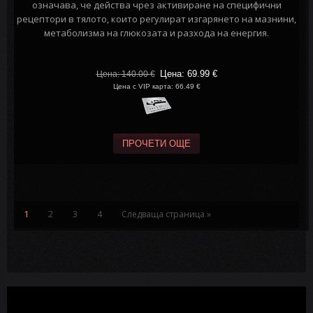
означава, че действа чрез активиране на специфични
рецептори в тялото, които регулират изгарянето на мазнини,
метаболизма на глюкозата и разхода на енергия.
Цена: 69.99
€
Цена: 140.00
€
Цена с VIP карта: 66.49 €
ПРОЧЕТИ ОЩЕ
1
2
3
4
Следваща страница »