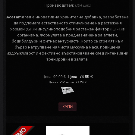
Производител:
USA Labz
Acetamoren
е иновативна хранителна добавка, разработена
да подпомага естественото стимулиране на растежния
хормон (GH) и инсулиноподобния растежен фактор (IGF-1) в
организма. Формулата е предназначена за атлети,
бодибилдъри и фитнес ентусиасти, които се стремят към
бързо натрупване на чиста мускулна маса, повишена
издръжливост и ефективно възстановяване след интензивни
тренировки в залата.
Цена: 74.99
€
Цена: 99.99
€
Цена с VIP карта: 71.24 €
КУПИ