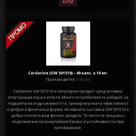
КУПИ
Cardarine (GW 501516) – 60 капс. х 10 мг.
Производител:
Iron Lab
Cardarine GW 501516 е популярен продукт сред активно
спортуващи хора и атлети. Много потребители го избират за
подкрепа на издръжливостта, тренировъчната ефективност
и добрата физическа форма. Активната съставка GW 501516 е
добре позната във фитнес средите. Тя често се свързва с
подпомагане на енергийния баланс и устойчивостта при
натоварване.