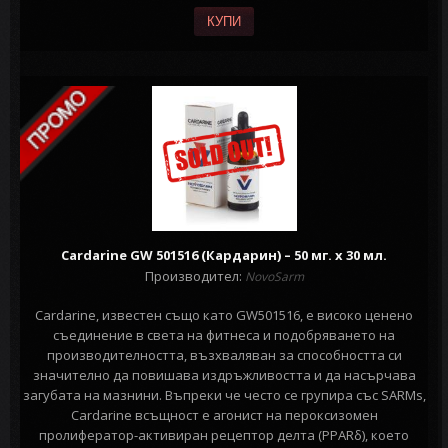
КУПИ
Cardarine GW 501516 (Кардарин) – 50 мг. х 30 мл.
Производител:
NovoSarm
Cardarine, известен също като GW501516, е високо ценено
съединение в света на фитнеса и подобряването на
производителността, възхваляван за способността си
значително да повишава издръжливостта и да насърчава
загубата на мазнини. Въпреки че често се групира със SARMs,
Cardarine всъщност е агонист на пероксизомен
пролифератор-активиран рецептор делта (PPARδ), което