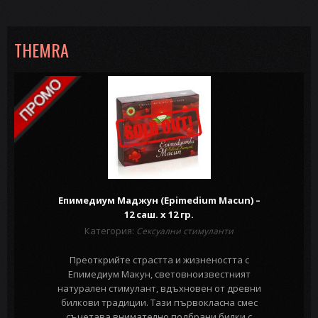
THEMRA
Епимедиум Маджун (Epimedium Macun) –
12 саш. х 12 гр.
Категория:
Сексуални стимуланти
Преоткрийте страстта и жизнеността с
Епимедиум Макун, световноизвестният
натурален стимулант, вдъхновен от древни
билкови традиции. Тази първокласна смес
съчетава внимателно подбрани билки с