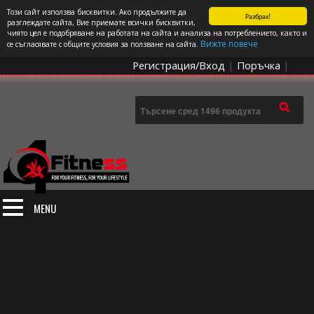
Този сайт използва бисквитки. Ако продължите да
Разбрах!
СПОРТЪТ И ДОБАВКИТЕ КАТО НАЧИН НА ЖИВОТ
разглеждате сайта, Вие приемате всички бисквитки,
чиято цел е подобряване на работата на сайта и анализа на потреблението, както и
0 артикула
Цена: 0.00
€
Вижте повече
се съгласявате с общите условия за ползване на сайта.
Регистрация/Вход
|
Поръчка
|
MENU