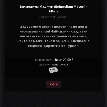
Епимедиум Маджун (Epimedium Macun) –
240 гр.
Категория:
Билкови
Задоволете своята половинка по нов и
неописуем начин! Най-силния създаван
някога естествен сексуален стимулант,
както за мъже, така и за жени! Специална
рецепта, директно от Турция!
Цена: 22.99
€
Цена: 80.00
€
Цена с VIP карта: 20.69 €
КУПИ