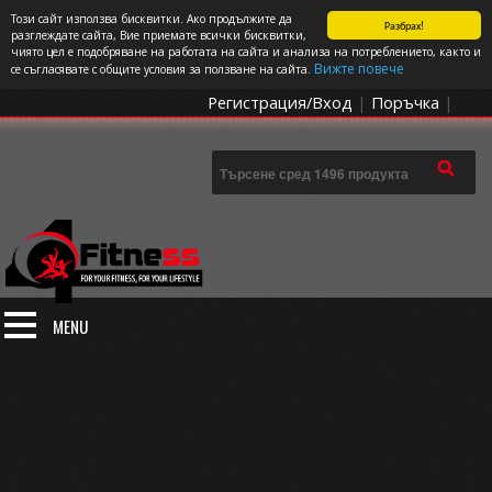
Този сайт използва бисквитки. Ако продължите да
Разбрах!
СПОРТЪТ И ДОБАВКИТЕ КАТО НАЧИН НА ЖИВОТ
разглеждате сайта, Вие приемате всички бисквитки,
чиято цел е подобряване на работата на сайта и анализа на потреблението, както и
0 артикула
Цена: 0.00
€
Вижте повече
се съгласявате с общите условия за ползване на сайта.
Регистрация/Вход
|
Поръчка
|
MENU