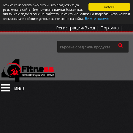
Този сайт използва бисквитки. Ако продължите да
Разбрах!
СПОРТЪТ И ДОБАВКИТЕ КАТО НАЧИН НА ЖИВОТ
разглеждате сайта, Вие приемате всички бисквитки,
чиято цел е подобряване на работата на сайта и анализа на потреблението, както и
0 артикула
Цена: 0.00
€
Вижте повече
се съгласявате с общите условия за ползване на сайта.
Регистрация/Вход
|
Поръчка
|
MENU