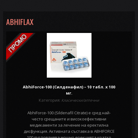
ABHIFLAX
AbhiForce-100 (Силденафил) – 10 табл. х 100
мг.
Категория:
Класически/аптечни
AbhiForce-100 (Sildenafil Citrate) е сред най-
често срещаните и високоефективни
медикаменти за лечение на еректилна
дисфункция. Активната съставка в ABHIFORCE
100 mg повлиява мощно ерекцията кратко