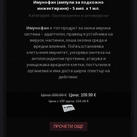
Имунофан (ампули за подкожно
инжектиране) – 5 амп. х 1 мл.
Категория:
Противогрипни и антивирусни
Имунофан
е топ продукт за силна имунна
система – адаптоген, правещ я устойчива на
вируси, настинки, лоша околна среда и
вредни влияния.
Той
възстановява
клетъчния имунитет, ускорява синтеза на
антиоксидантни протеини, атакува и
унищожава вредните клетки, постъпили в
организма и има доста широк спектър на
действие.
Цена: 109.99
€
Цена: 200.00
€
Цена с VIP карта: 104.49 €
ПРОЧЕТИ ОЩЕ