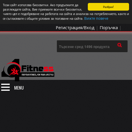
Този сайт използва бисквитки. Ако продължите да
Разбрах!
СПОРТЪТ И ДОБАВКИТЕ КАТО НАЧИН НА ЖИВОТ
разглеждате сайта, Вие приемате всички бисквитки,
чиято цел е подобряване на работата на сайта и анализа на потреблението, както и
0 артикула
Цена: 0.00
€
Вижте повече
се съгласявате с общите условия за ползване на сайта.
Регистрация/Вход
|
Поръчка
|
MENU