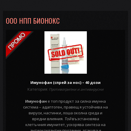
ООО НПП БИОНОКС
Имунофан (спрей за нос) – 40 дози
Категория:
Противогрипни и антивирусни
Имунофан
е топ продукт за силна имунна
система – адаптоген, правещ я устойчива на
вируси, настинки, лоша околна среда и
вредни влияния.
Той
възстановява
клетъчния имунитет, ускорява синтеза на
антиоксидантни протеини, атакува и