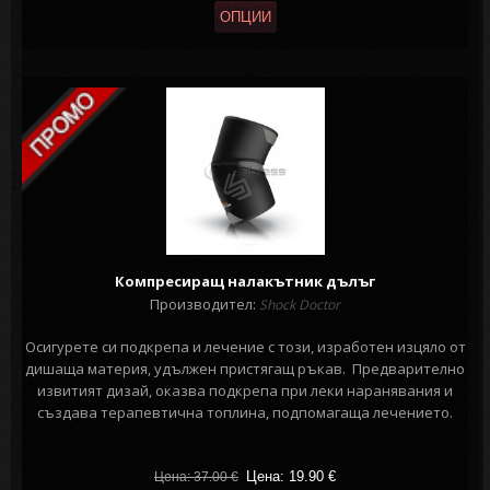
ОПЦИИ
Компресиращ налакътник дълъг
Производител:
Shock Doctor
Осигурете си подкрепа и лечение с този, изработен изцяло от
дишаща материя, удължен пристягащ ръкав. Предварително
извитият дизай, оказва подкрепа при леки наранявания и
създава терапевтична топлина, подпомагаща лечението.
Цена: 19.90
€
Цена: 37.00
€