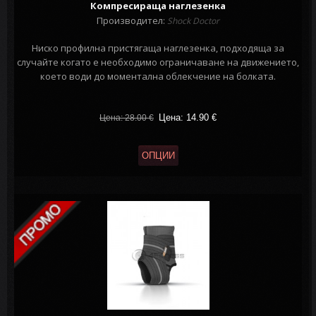
Компресираща наглезенка
Производител:
Shock Doctor
Ниско профилна пристягаща наглезенка, подходяща за
случайте когато е необходимо ограничаване на движението,
което води до моментална облекчение на болката.
Цена: 14.90
€
Цена: 28.00
€
ОПЦИИ