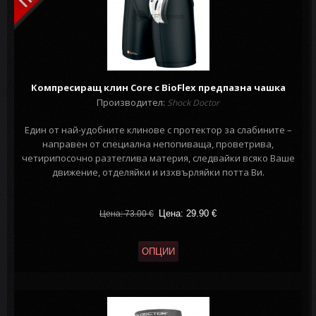
Компресиращ клин Core с BioFlex предпазна чашка
Производител:
Shock Doctor
Един от най-удобните клинове с протектор за слабините –
направен от специална непопиваща, проветрива,
четирипосочно разтеглива материя, следвайки всяко Ваше
движение, отделяйки и изхвърляйки потта Ви.
Цена: 29.90
€
Цена: 73.00
€
ОПЦИИ