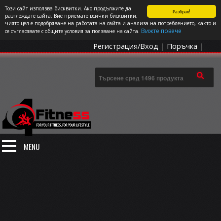
Този сайт използва бисквитки. Ако продължите да
Разбрах!
СПОРТЪТ И ДОБАВКИТЕ КАТО НАЧИН НА ЖИВОТ
разглеждате сайта, Вие приемате всички бисквитки,
чиято цел е подобряване на работата на сайта и анализа на потреблението, както и
0 артикула
Цена: 0.00
€
Вижте повече
се съгласявате с общите условия за ползване на сайта.
Регистрация/Вход
|
Поръчка
|
MENU