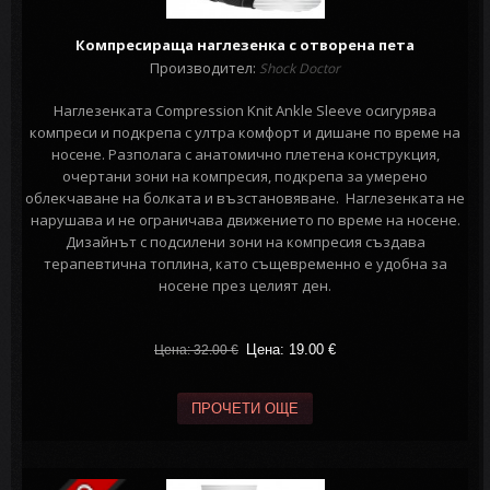
Компресираща наглезенка с отворена пета
Производител:
Shock Doctor
Наглезенката Compression Knit Ankle Sleeve осигурява
компреси и подкрепа с ултра комфорт и дишане по време на
носене. Разполага с анатомично плетена конструкция,
очертани зони на компресия, подкрепа за умерено
облекчаване на болката и възстановяване. Наглезенката не
нарушава и не ограничава движението по време на носене.
Дизайнът с подсилени зони на компресия създава
терапевтична топлина, като същевременно е удобна за
носене през целият ден.
Цена: 19.00
€
Цена: 32.00
€
ПРОЧЕТИ ОЩЕ