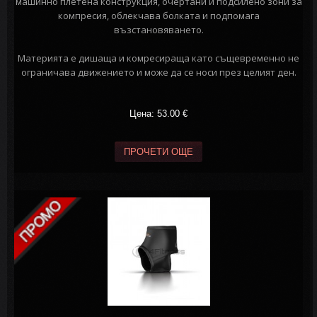
машинно плетена конструкция, очертани и подсилено зони за
компресия, облекчава болката и подпомага
възстановяването.
Материята е дишаща и комресираща като същевременно не
ограничава движението и може да се носи през целият ден.
Цена: 53.00
€
ПРОЧЕТИ ОЩЕ