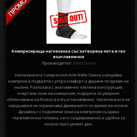
Компресираща наглезенка със затворена пета и гел
възглавнички
Производител:
Shock Doctor
Наглезенката Compression Knit Ankle Sleeve осигурява
компреси и подкрепа с ултра комфорт и дишане по време на
носене. Разполага с анатомично плетена конструкция,
очертани зони на компресия, подкрепа за умерено
облекчаване на болката и възстановяване. Наглезенката не
нарушава и не ограничава движението по време на носене.
Дизайнът с подсилени зони на компресия създава
терапевтична топлина, като същевременно е удобна за
носене през целият ден.