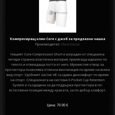
Компресиращ клин Core с джоб за предпазна чашка
Производител:
Shock Doctor
Нашият Core Compression Short е изграден от специална
четири-странна еластична материя, прилягаща идеално по
тялото и отвеждаща потта от него. Мрежестия отвор за
протектора позволява отлична вентилация по време на всеки
вид спорт. Удобният ластик НЕ създава дискомфорт по време
на спорт. Специалната ни система X-Pocket Cup Retention
System е създадена за да поддържа протектора в по-
естествена позиция между краката, за по-добър комфорт.
Цена: 70.00
€