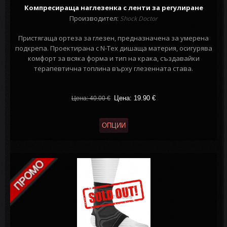
Компресираща наглезенка с ленти за регулиране
Производител:
Shock Doctor
Пристягаща ортеза за глезен, предназначена за умерена
подкрепа. Проектирана с N-Tex дишаща материя, осигурява
комфорт за всяка форма и тип на крака, създавайки
терапевтична топлина върху глезенната става.
Цена: 19.90
€
Цена: 40.00
€
ОПЦИИ