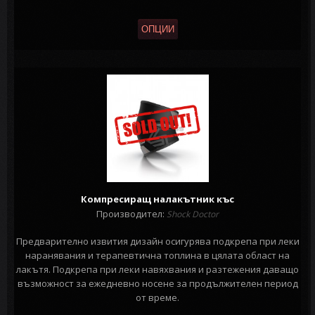
ОПЦИИ
Компресиращ налакътник къс
Производител:
Shock Doctor
Предварително извития дизайн осигурява подкрепа при леки
наранявания и терапевтична топлина в цялата област на
лакътя. Подкрепа при леки навяхвания и разтежения даващо
възможност за ежедневно носене за продължителен период
от време.