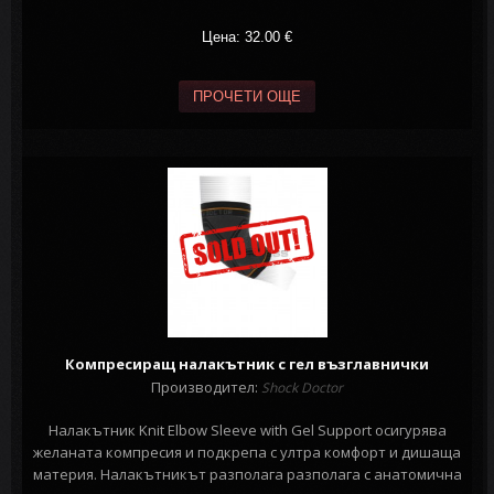
Цена: 32.00
€
ПРОЧЕТИ ОЩЕ
Компресиращ налакътник с гел възглавнички
Производител:
Shock Doctor
Налакътник Knit Elbow Sleeve with Gel Support осигурява
желаната компресия и подкрепа с ултра комфорт и дишаща
материя. Налакътникът разполага разполага с анатомична