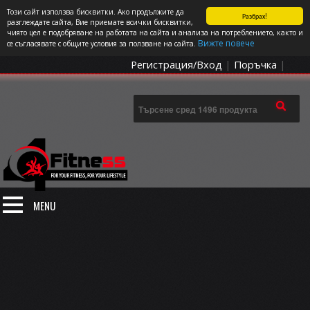
Този сайт използва бисквитки. Ако продължите да
Разбрах!
СПОРТЪТ И ДОБАВКИТЕ КАТО НАЧИН НА ЖИВОТ
разглеждате сайта, Вие приемате всички бисквитки,
чиято цел е подобряване на работата на сайта и анализа на потреблението, както и
0 артикула
Цена: 0.00
€
Вижте повече
се съгласявате с общите условия за ползване на сайта.
Регистрация/Вход
|
Поръчка
|
MENU