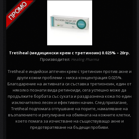
Tretiheal (медицински крем с третиноин) 0.025% – 20гр.
Производител:
Healing Pharma
Tretiheal e индийски аптечен крем с третиноин против акне и
други кожни проблеми – ниска концентрация 0.025%.
Благодарение на активната си съставка третионоин, един от
няколко познати вида ретиноиди, сега успешно може да
продължите борбата със сухата и раздразнена кожа по един
изключително лесен и ефективен начин. След прилагане,
Tretiheal подпомага отпушване на порите, намаляване на
възпалението и регулиране на обмяната на кожните клетки,
което помага за изчистване на съществуващо акне и
предотвратяване на бъдещи пробиви.