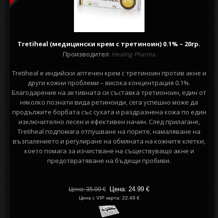
Tretiheal (медицински крем с третиноин) 0.1% – 20гр.
Производител:
Healing Pharma
Tretiheal e индийски аптечен крем с третиноин против акне и
други кожни проблеми – висока концентрация 0.1%.
Благодарение на активната си съставка третионоин, един от
няколко познати вида ретиноиди, сега успешно може да
продължите борбата със сухата и раздразнена кожа по един
изключително лесен и ефективен начин. След прилагане,
Tretiheal подпомага отпушване на порите, намаляване на
възпалението и регулиране на обмяната на кожните клетки,
което помага за изчистване на съществуващо акне и
предотвратяване на бъдещи пробиви.
Цена: 24.99
€
Цена: 35.00
€
Цена с VIP карта: 22.49 €