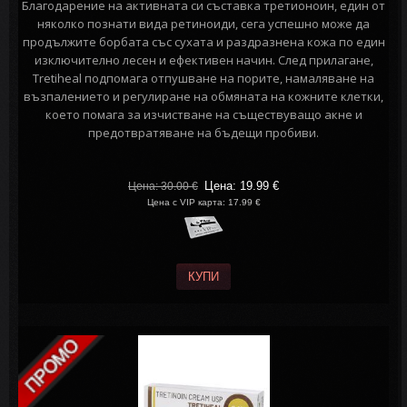
Благодарение на активната си съставка третионоин, един от
няколко познати вида ретиноиди, сега успешно може да
продължите борбата със сухата и раздразнена кожа по един
изключително лесен и ефективен начин. След прилагане,
Tretiheal подпомага отпушване на порите, намаляване на
възпалението и регулиране на обмяната на кожните клетки,
което помага за изчистване на съществуващо акне и
предотвратяване на бъдещи пробиви.
Цена: 19.99
€
Цена: 30.00
€
Цена с VIP карта: 17.99 €
КУПИ