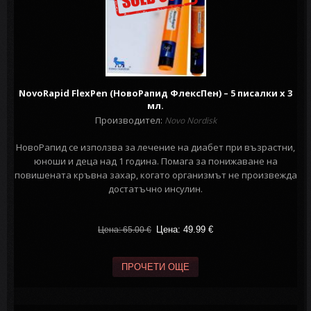
NovoRapid FlexPen (НовоРапид ФлексПен) – 5 писалки x 3
мл.
Производител:
Novo Nordisk
НовоРапид се използва за лечение на диабет при възрастни,
юноши и деца над 1 година. Помага за понижаване на
повишената кръвна захар, когато организмът не произвежда
достатъчно инсулин.
Цена: 49.99
€
Цена: 65.00
€
ПРОЧЕТИ ОЩЕ