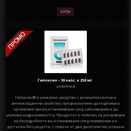
КУПИ
Гипоксен – 30 капс. х 250 мг.
undefined
Гипоксен® е уникално средство с антихипоксантни и
антиоксидантни свойства, предназначено да подпомага
организма при възстановяване след заболявания и да
укрепва издръжливостта. Продуктът е полезен за ускоряване
на белодробното възстановяване след пневмония и е
достъпен без рецепта. С повече от две десетилетия успешна