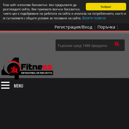
Този сайт използва бисквитки. Ако продължите да
Разбрах!
СПОРТЪТ И ДОБАВКИТЕ КАТО НАЧИН НА ЖИВОТ
разглеждате сайта, Вие приемате всички бисквитки,
чиято цел е подобряване на работата на сайта и анализа на потреблението, както и
0 артикула
Цена: 0.00
€
Вижте повече
се съгласявате с общите условия за ползване на сайта.
Регистрация/Вход
|
Поръчка
|
MENU