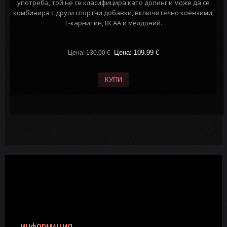
употреба, той не се класифицира като допинг и може да се
комбинира с други спортни добавки, включително коензими,
L-карнитин, BCAA и мелдоний.
Цена: 109.99
€
Цена: 130.00
€
КУПИ