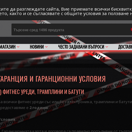
Регис
ИВОТ
ите да разглеждате сайта, Вие приемате всички бисквитк
то, както и се съгласявате с общите условия за ползване 
МАГАЗИН
НОВИНИ
ЧЕСТО ЗАДАВАНИ ВЪПРОСИ
ДОСТАВ
ГАРАНЦИЯ И ГАРАНЦИОННИ УСЛОВИЯ
1) ФИТНЕС УРЕДИ, ТРАМПЛИНИ И БАТУТИ
За всички фитнес уреди със или без електроника, трамплини и батути
предоставяме е
2 години
.
Условия:
1. Гаранционната карта и договора са правилно попълнени от търго