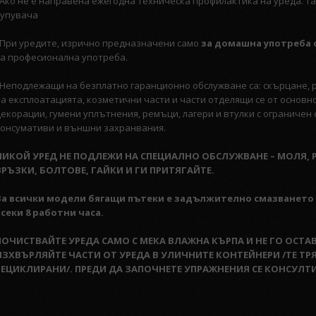
 Ако не е направена ежегодна техническа профилактика на уреда. Та
купувача
· При уредите, изрично предназначени само
за домашна употреба 
за професионална употреба.
· Неподлежащи на безплатно гаранционно обслужване са: скърцане,
на експлоатацията, козметични части и части отделящи се от основн
декорации, гумени уплътнения, ремъци, лагери и втулки с ограничен 
консумативи и външни захранвания.
НИКОЙ УРЕД НЕ ПОДЛЕЖИ НА СПЕЦИАЛНО ОБСЛУЖВАНЕ – МОЛЯ,
ВРЪЗКИ, БОЛТОВЕ, ГАЙКИ И ГИ ПРИТЯГАЙТЕ.
За всички модели бягащи пътеки е задължително смазването н
всеки 8 работни часа.
ПОЧИСТВАЙТЕ УРЕДА САМО С МЕКА ВЛАЖНА КЪРПА И НЕ ГО ОСТАВ
ИЗХВЪРЛЯЙТЕ ЧАСТИ ОТ УРЕДА В УЛИЧНИТЕ КОНТЕЙНЕРИ /ТЕ ТР
РЕЦИКЛИРАНИ/. ПРЕДИ ДА ЗАПОЧНЕТЕ УПРАЖНЕНИЯ СЕ КОНСУЛТИ