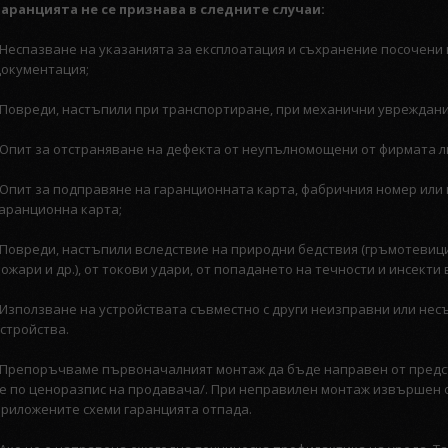
Гаранцията не се признава в следните случаи:
· Неспазване на указанията за експлоaтация и съхранение посочен
документация;
· Повреди, настъпили при транспортиране, при механични увреждания
· Опит за отстраняване на дефекта от неупълномощени от фирмата л
· Опит за подправяне на гаранционната карта, фабричния номер ил
гаранционна карта;
· Повреди, настъпили вследствие на природни бедствия (гръмотевиц
ожари и др.), от токови удари, от попадането на течности и инсекти 
· Използване на устройствата съвместно с други неизправни или не
устройства.
· Препоръчваме първоначалният монтаж да бъде направен от предс
се по ценоразпис на продавача/. При неправилен монтаж извършен о
приложените схеми гаранцията отпада.