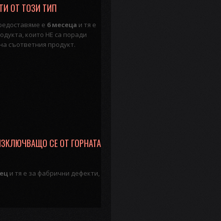
ТИ ОТ ТОЗИ ТИП
предоставяме е
6 месеца
и тя е
одукта, които НЕ са поради
на съответния продукт.
ИЗКЛЮЧВАЩО СЕ ОТ ГОРНАТА
сец
и тя е за фабрични дефекти,