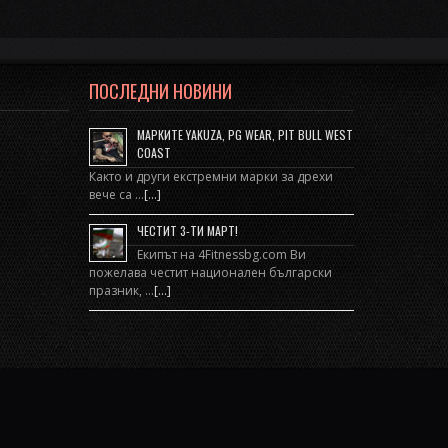
ПОСЛЕДНИ НОВИНИ
МАРКИТЕ YAKUZA, PG WEAR, PIT BULL WEST
COAST
Както и други екстремни марки за дрехи
вече са …
[...]
ЧЕСТИТ 3-ТИ МАРТ!
Екипът на 4Fitnessbg.com Ви
пожелава честит национален български
празник, …
[...]