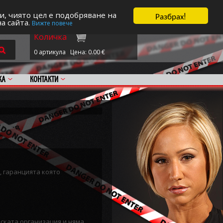
трация/Вход
|
Поръчка
|
0 артикула
Цена: 0.00
€
Разбрах!
и, чиято цел е подобряване на
на сайта.
Вижте повече
Количка
0 артикула
Цена: 0.00
€
КА
КОНТАКТИ
, гаранцията която
вската организация и няма