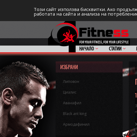
СПОРТЪТ И ДОБАВКИТЕ КАТО НАЧИН НА Ж
Този сайт използва бисквитки. Ако продълж
работата на сайта и анализа на потребление
НАЧАЛО
СТАТИИ
ИЗБРАНИ
Липовон
Циалис
Аванафил
Black ant king
Армодафинил