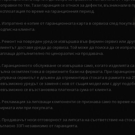
поправки по тях. Тази гаранция се отнася за дефекти, възникнали в 
експлоатация по време на гаранционния период.
2. Изпратено е копие от гаранционната карта в сервиза след покупк
подпис на клиента.
3. Ремонт на повреден уред се извършва във фирмен сервиз или дру
лиентът доставя уреда до сервиза. Той може да поиска да се изпрати
заплаща допълнително по ценоразпис на продавача.
4. Гаранционното обслужване се извършва само, когато изделията са
пълна окомплектовка в сервизните бази на фирмата. При гаранционн
купувача сервизът е длъжен да отремонтира стоката в рамките на 25
невъзможно уредът се заменя с нов от същия модел или с друг подобе
невъзможно се възстановява платената сума от клиента.
5. Рекламация за липсващи компоненти се признава само по време н
фирмата или при покупката.
6. Продавачът носи отговорност за липсата на съответствие на сток
съгласно ЗЗП независимо от гаранцията.