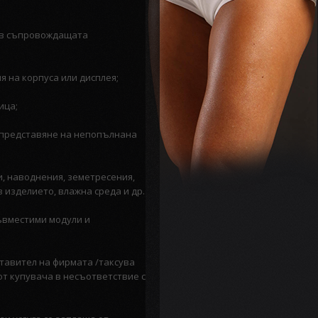
и в съпровождащата
 на корпуса или дисплея;
ица;
и представяне на непопълнана
и, наводнения, земетресения,
в изделието, влажна среда и др.
съвместими модули и
тавител на фирмата /таксува
т купувача в несъответствие с