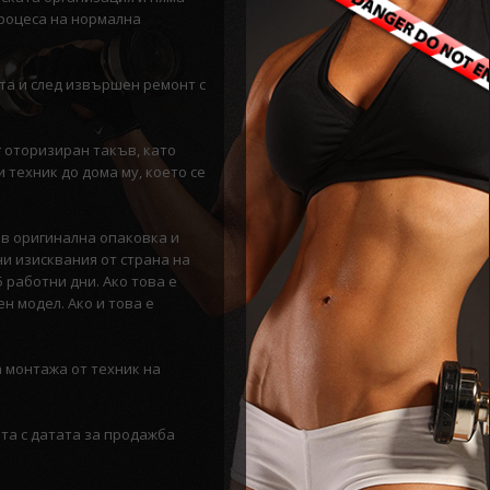
процеса на нормална
ата и след извършен ремонт с
г оторизиран такъв, като
 техник до дома му, което се
 в оригинална опаковка и
и изисквания от страна на
 работни дни. Ако това е
н модел. Ако и това е
а монтажа от техник на
ата с датата за продажба