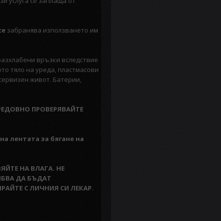
зи услуга се заплаща от
се
забранява използването им
 разхлабени връзки вследствие
ото тяло на уреда, пластмасови
сервизен живот. Батерии,
 РЕДОВНО ПРОВЕРЯВАЙТЕ
а лентата за бягане на
ЯЙТЕ НА ВЛАГА. НЕ
ЯБВА ДА БЪДАТ
РАЙТЕ С ЛИЧНИЯ СИ ЛЕКАР.